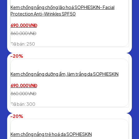
Kem chống nắng chống lão hoá SOPHIESKIN- Facial
Protection Anti-Wrinkles SPF50
690.000
VNĐ
860.000
VNĐ
Original
Current
Đã bán: 250
price
price
was:
is:
-20%
860.000 VNĐ.
690.000 VNĐ.
Kem chống nắng dưỡng ẩm, làm trắng da SOPHIESKIN
690.000
VNĐ
860.000
VNĐ
Original
Current
Đã bán: 300
price
price
was:
is:
-20%
860.000 VNĐ.
690.000 VNĐ.
Kem chống nắng trẻ hoá da SOPHIESKIN