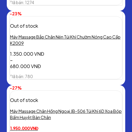
Đã bán: 1274
price
price
was:
is:
-23%
2.200.000 VNĐ.
990.000 VNĐ.
Out of stock
Máy Massage Bắp Chân Nén Túi Khí Chườm Nóng Cao Cấp
K2009
1.350.000
VNĐ
–
680.000
VNĐ
Đã bán: 780
-27%
Out of stock
Máy Massage Chân Hồng Ngoại JB-506 Túi Khí 6D Xoa Bóp
Bấm Huyệt Bàn Chân
1.950.000
VNĐ