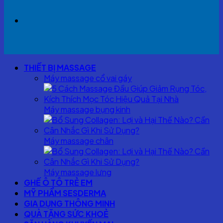
THIẾT BỊ MASSAGE
Máy massage cổ vai gáy
Máy massage bụng kinh
Máy massage chân
Máy massage lưng
GHẾ Ô TÔ TRẺ EM
MỸ PHẨM SESDERMA
GIA DỤNG THÔNG MINH
QUÀ TẶNG SỨC KHOẺ