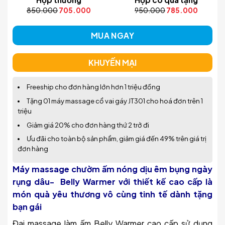
850.000
705.000
950.000
785.000
MUA NGAY
KHUYẾN MẠI
Freeship cho đơn hàng lớn hơn 1 triệu đồng
Tặng 01 máy massage cổ vai gáy JT301 cho hoá đơn trên 1
triệu
Giảm giá 20% cho đơn hàng thứ 2 trở đi
Ưu đãi cho toàn bộ sản phẩm, giảm giá đến 49% trên giá trị
đơn hàng
Máy massage chườm ấm nóng dịu êm bụng ngày
rụng dâu- Belly Warmer với thiết kế cao cấp là
món quà yêu thương vô cùng tinh tế dành tặng
bạn gái
Đai massage làm ấm Belly Warmer cao cấp sử dụng