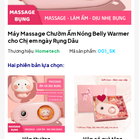
Máy Massage Chườm Ấm Nóng Belly Warmer
cho Chị em ngày Rụng Dâu
Thương hiệu:
Hometech
Mã sản phẩm:
001_SK
Hai phiên bản lựa chọn:
Hộp thường
Hộp có quà tặng