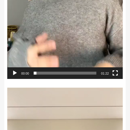
00:00
01:22
Trình
chơi
Video