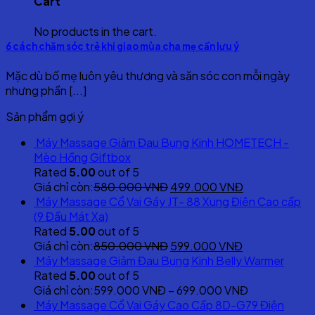
Cart
No products in the cart.
6 cách chăm sóc trẻ khi giao mùa cha mẹ cần lưu ý
Mặc dù bố mẹ luôn yêu thương và săn sóc con mỗi ngày
nhưng phần [...]
Sản phẩm gợi ý
Máy Massage Giảm Đau Bụng Kinh HOMETECH -
Mèo Hồng Giftbox
Rated
5.00
out of 5
Original
Current
Giá chỉ còn:
580.000
VNĐ
499.000
VNĐ
price
price
Máy Massage Cổ Vai Gáy JT- 88 Xung Điện Cao cấp
was:
is:
(9 Đầu Mát Xa)
580.000 VNĐ.
499.000 VNĐ
Rated
5.00
out of 5
Original
Current
Giá chỉ còn:
850.000
VNĐ
599.000
VNĐ
price
price
Máy Massage Giảm Đau Bụng Kinh Belly Warmer
was:
is:
Rated
5.00
out of 5
850.000 VNĐ.
599.000 VNĐ
Giá chỉ còn:
599.000
VNĐ
–
699.000
VNĐ
Máy Massage Cổ Vai Gáy Cao Cấp 8D-G79 Điện