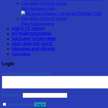
Máy massage chân
Máy massage lưng
GHẾ Ô TÔ TRẺ EM
MỸ PHẨM SESDERMA
GIA DỤNG THÔNG MINH
QUÀ TẶNG SỨC KHOẺ
SĂN HÀNG KHUYẾN MẠI
Cửa hàng
Login
Username or email address
*
Password
*
Remember me
Log in