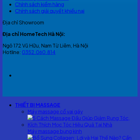
Chính sách kiểm hàng
Chính sách giải quyết khiếu nại
Địa chỉ Showroom
Địa chỉ HomeTech Hà Nội:
Ngõ 172 Vũ Hữu, Nam Từ Liêm, Hà Nội
Hotline:
0352.060.814
THIẾT BỊ MASSAGE
Máy massage cổ vai gáy
Máy massage bụng kinh