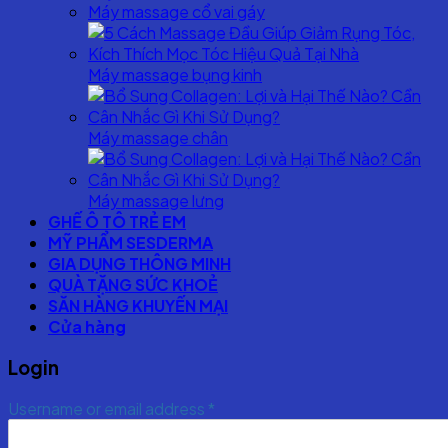
Máy massage cổ vai gáy
Máy massage bụng kinh
Máy massage chân
Máy massage lưng
GHẾ Ô TÔ TRẺ EM
MỸ PHẨM SESDERMA
GIA DỤNG THÔNG MINH
QUÀ TẶNG SỨC KHOẺ
SĂN HÀNG KHUYẾN MẠI
Cửa hàng
Login
Username or email address
*