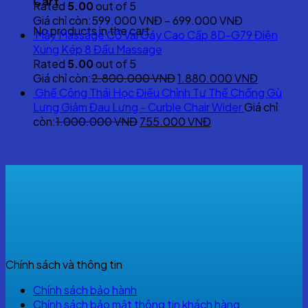
Cart
was:
is:
Rated
5.00
out of 5
850.000 VNĐ.
599.000 VNĐ
Giá chỉ còn:
599.000
VNĐ
–
699.000
VNĐ
No products in the cart.
Máy Massage Cổ Vai Gáy Cao Cấp 8D-G79 Điện
Xung Kép 8 Đầu Massage
Rated
5.00
out of 5
Original
Current
Giá chỉ còn:
2.800.000
VNĐ
1.880.000
VNĐ
price
price
Ghế Công Thái Học Điều Chỉnh Tư Thế Chống Gù
was:
is:
Lưng Giảm Đau Lưng - Curble Chair Wider
Giá chỉ
Original
2.800.000 VNĐ.
Current
1.880.00
còn:
1.000.000
VNĐ
755.000
VNĐ
price
price
was:
is:
1.000.000 VNĐ.
755.000 VNĐ.
Chính sách và thông tin
Chính sách bảo hành
Chính sách bảo mật thông tin khách hàng