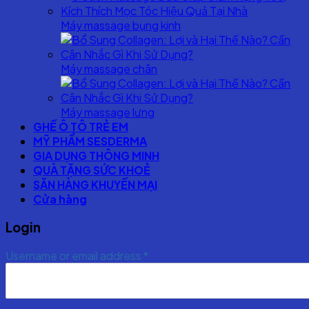
Máy massage bụng kinh
Máy massage chân
Máy massage lưng
GHẾ Ô TÔ TRẺ EM
MỸ PHẨM SESDERMA
GIA DỤNG THÔNG MINH
QUÀ TẶNG SỨC KHOẺ
SĂN HÀNG KHUYẾN MẠI
Cửa hàng
Login
Username or email address
*