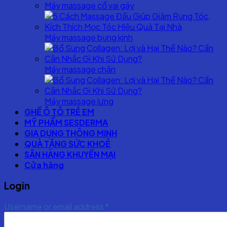
Máy massage cổ vai gáy
Máy massage bụng kinh
Máy massage chân
Máy massage lưng
GHẾ Ô TÔ TRẺ EM
MỸ PHẨM SESDERMA
GIA DỤNG THÔNG MINH
QUÀ TẶNG SỨC KHOẺ
SĂN HÀNG KHUYẾN MẠI
Cửa hàng
Login
Username or email address
*