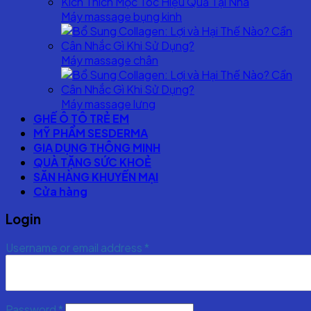
Máy massage bụng kinh
Máy massage chân
Máy massage lưng
GHẾ Ô TÔ TRẺ EM
MỸ PHẨM SESDERMA
GIA DỤNG THÔNG MINH
QUÀ TẶNG SỨC KHOẺ
SĂN HÀNG KHUYẾN MẠI
Cửa hàng
Login
Username or email address
*
Password
*