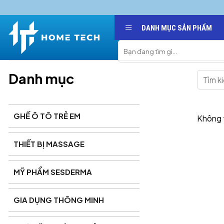
Skip
to
DANH MỤC SẢN PHẨM
content
Search
for:
Danh mục
GHẾ Ô TÔ TRẺ EM
Không 
THIẾT BỊ MASSAGE
MỸ PHẨM SESDERMA
GIA DỤNG THÔNG MINH