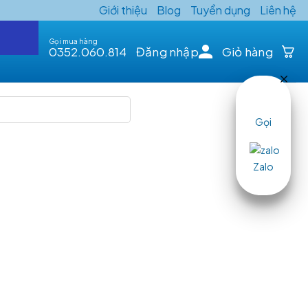
Giới thiệu
Blog
Tuyển dụng
Liên hệ
Gọi mua hàng
0352.060.814
Đăng nhập
Giỏ hàng
Gọi
Zalo