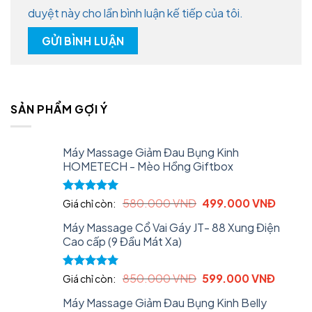
duyệt này cho lần bình luận kế tiếp của tôi.
SẢN PHẨM GỢI Ý
Máy Massage Giảm Đau Bụng Kinh
HOMETECH - Mèo Hồng Giftbox
Original
Curren
Rated
5.00
580.000
VNĐ
499.000
VNĐ
Giá chỉ còn:
out of 5
price
price
Máy Massage Cổ Vai Gáy JT- 88 Xung Điện
was:
is:
Cao cấp (9 Đầu Mát Xa)
580.000 VNĐ.
499.0
Original
Curren
Rated
5.00
850.000
VNĐ
599.000
VNĐ
Giá chỉ còn:
out of 5
price
price
Máy Massage Giảm Đau Bụng Kinh Belly
was:
is: