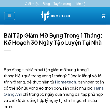
Skip
Giới thiệu
Blog
Tuyển dụng
Liên hệ
to
content
Bài Tập Giảm Mỡ Bụng Trong 1 Tháng:
Kế Hoạch 30 Ngày Tập Luyện Tại Nhà
Bạn đang tìm kiếm bài tập giảm mỡ bụng trong 1
tháng hiệu quả trong vòng 1 tháng? Đừng lo lắng! Với lộ
trình rõ ràng, dễ thực hiện từ
Hometech
, bạn hoàn toàn
có thể sở hữu vòng eo thon gọn, săn chắc như idol
Hana
Giang Anh
chỉ trong 30 ngày qua những bài tập phù hợp
và chế độ ăn uống hợp lý ngay tại chính ngôi nhà của
mình.