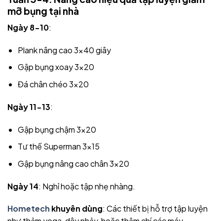
mỡ bụng tại nhà
Ngày 8-10
:
Plank nâng cao 3×40 giây
Gập bụng xoay 3×20
Đá chân chéo 3×20
Ngày 11-13
:
Gập bụng chậm 3×20
Tư thế Superman 3×15
Gập bụng nâng cao chân 3×20
Ngày 14
: Nghỉ hoặc tập nhẹ nhàng.
Hometech
khuyên dùng
: Các thiết bị hỗ trợ tập luyện
như thảm yoga, dây nhảy, hoặc thậm chí các máy