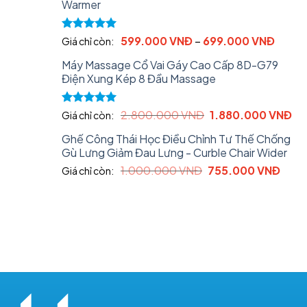
Warmer
850.000 VNĐ.
599.00
Rated
5.00
599.000
VNĐ
–
699.000
VNĐ
Giá chỉ còn:
out of 5
Máy Massage Cổ Vai Gáy Cao Cấp 8D-G79
Điện Xung Kép 8 Đầu Massage
Original
Cu
Rated
5.00
2.800.000
VNĐ
1.880.000
VNĐ
Giá chỉ còn:
out of 5
price
pri
Ghế Công Thái Học Điều Chỉnh Tư Thế Chống
was:
is:
Gù Lưng Giảm Đau Lưng - Curble Chair Wider
2.800.000 VNĐ.
1.
Original
Curr
1.000.000
VNĐ
755.000
VNĐ
Giá chỉ còn:
price
price
was:
is:
1.000.000 VNĐ.
755.