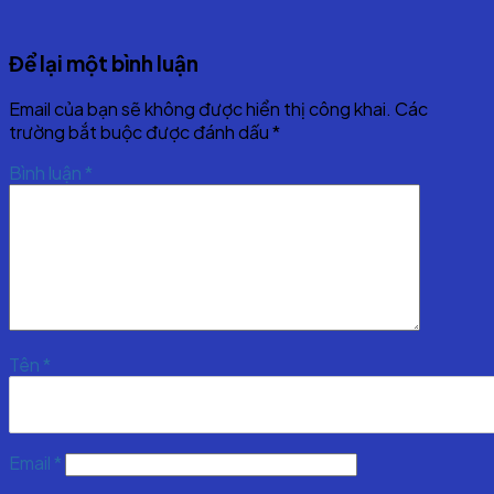
Để lại một bình luận
Email của bạn sẽ không được hiển thị công khai.
Các
trường bắt buộc được đánh dấu
*
Bình luận
*
Tên
*
Email
*