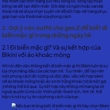
thể thêm các món trang sức như vòng cổ, vòng tay hoặc
bông tai để tạo điểm nhấn. Đôi dép xỏ ngón hoặc sandal
thoải mái sẽ là lựa chọn tuyệt vời để kết hợp với trang phục,
giúp bạn vừa thoải mái vừa phong cách.
2. Gợi ý các outfit cho gen Z để biết đi
biển mặc gì trong những ngày hè
2.1 Đi biển mặc gì? Và sự kết hợp của
Bikini với áo khoác mỏng
Khi nói đến việc không biết đi biển mặc gì thì Bikini luôn là sự
lựa chọn hàng đầu của các bạn trẻ. Tuy nhiên, để tạo nên
một phong cách ấn tượng và độc đáo, việc kết hợp bikini
với áo khoác mỏng hoặc áo sơ mi trắng khoác hờ là một gợi
ý không thể bỏ qua. Sự kết hợp này không chỉ mang lại vẻ
ngoài quyến rũ mà còn thêm phần thanh lịch, tinh tế, thể
hiện rõ nét sự tự tin và phong cách của bạn.