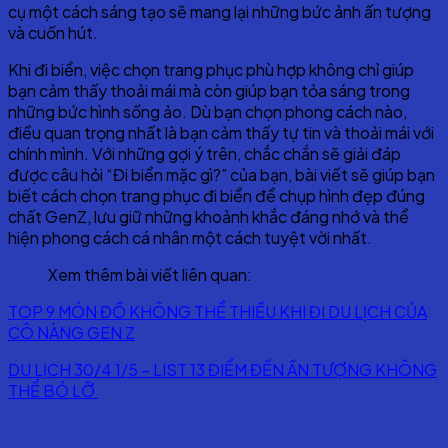
cụ một cách sáng tạo sẽ mang lại những bức ảnh ấn tượng
và cuốn hút.
Khi đi biển, việc chọn trang phục phù hợp không chỉ giúp
bạn cảm thấy thoải mái mà còn giúp bạn tỏa sáng trong
những bức hình sống ảo. Dù bạn chọn phong cách nào,
điều quan trọng nhất là bạn cảm thấy tự tin và thoải mái với
chính mình. Với những gợi ý trên, chắc chắn sẽ giải đáp
được câu hỏi “Đi biển mặc gì?” của bạn, bài viết sẽ giúp bạn
biết cách chọn trang phục đi biển để chụp hình đẹp đúng
chất GenZ, lưu giữ những khoảnh khắc đáng nhớ và thể
hiện phong cách cá nhân một cách tuyệt vời nhất.
Xem thêm bài viết liên quan:
TOP 9 MÓN ĐỒ KHÔNG THỂ THIẾU KHI ĐI DU LỊCH CỦA
CÔ NÀNG GEN Z
DU LỊCH 30/4 1/5 – LIST 13 ĐIỂM ĐẾN ẤN TƯỢNG KHÔNG
THỂ BỎ LỠ