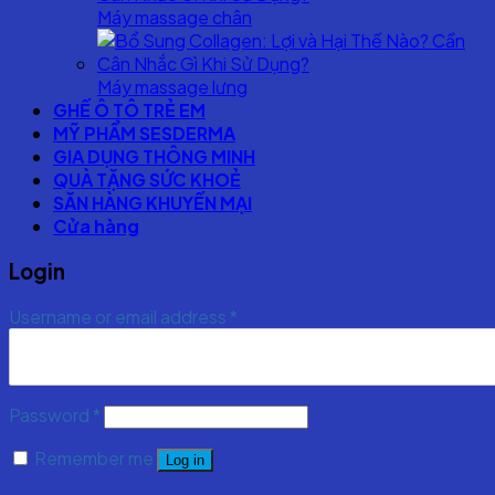
Máy massage chân
Máy massage lưng
GHẾ Ô TÔ TRẺ EM
MỸ PHẨM SESDERMA
GIA DỤNG THÔNG MINH
QUÀ TẶNG SỨC KHOẺ
SĂN HÀNG KHUYẾN MẠI
Cửa hàng
Login
Username or email address
*
Password
*
Remember me
Log in