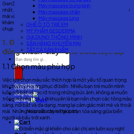
GenZ, những tín đồ thời trang luôn cập nhật xu hướng mới
Máy massage bụng kinh
nhất, việc chọn trang phục đi biển luôn hướng đến sự thoải
Máy massage chân
mái và phong cách và ấn tượng. Hãy cùng
HomeTech
Máy massage lưng
khám phá những gợi ý dưới đây để biết đi biển mặc gì để
GHẾ Ô TÔ TRẺ EM
chụp hình đẹp đúng chất GenZ.
MỸ PHẨM SESDERMA
GIA DỤNG THÔNG MINH
1. Đi biển mặc gì và tip lựa chọn để
SĂN HÀNG KHUYẾN MẠI
TẤT CẢ SẢN PHẨM
đúng chuẩn“slay” cho GenZ hiện đại
Search
for:
1.1 Chọn màu phù hợp
Việc lựa chọn màu sắc thích hợp là một yếu tố quan trọng
khi chuẩn bị trang phục đi biển. Nhiều bạn trẻ muốn mình
Gọi mua hàng
0352.060.814
luôn nổi bật và rực rỡ trong những bức ảnh, không ai muốn
Đăng nhập
trông mờ nhạt cả. Lời khuyên là bạn nên chọn các tông màu
Giỏ hàng
sáng, nổi bật và đa dạng, mang lại cảm giác mát mẻ và thoải
No products in the cart.
mái. Những màu sắc này sẽ giúp bạn tỏa sáng giữa biển
người và bầu trời xanh.