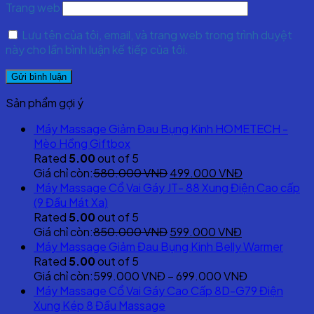
Trang web
Lưu tên của tôi, email, và trang web trong trình duyệt
này cho lần bình luận kế tiếp của tôi.
Sản phẩm gợi ý
Máy Massage Giảm Đau Bụng Kinh HOMETECH -
Mèo Hồng Giftbox
Rated
5.00
out of 5
Original
Current
Giá chỉ còn:
580.000
VNĐ
499.000
VNĐ
price
price
Máy Massage Cổ Vai Gáy JT- 88 Xung Điện Cao cấp
was:
is:
(9 Đầu Mát Xa)
580.000 VNĐ.
499.000 VNĐ
Rated
5.00
out of 5
Original
Current
Giá chỉ còn:
850.000
VNĐ
599.000
VNĐ
price
price
Máy Massage Giảm Đau Bụng Kinh Belly Warmer
was:
is:
Rated
5.00
out of 5
850.000 VNĐ.
599.000 VNĐ
Giá chỉ còn:
599.000
VNĐ
–
699.000
VNĐ
Máy Massage Cổ Vai Gáy Cao Cấp 8D-G79 Điện
Xung Kép 8 Đầu Massage