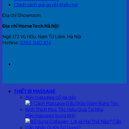
Chính sách giải quyết khiếu nại
Địa chỉ Showroom
Địa chỉ HomeTech Hà Nội:
Ngõ 172 Vũ Hữu, Nam Từ Liêm, Hà Nội
Hotline:
0352.060.814
THIẾT BỊ MASSAGE
Máy massage cổ vai gáy
Máy massage bụng kinh