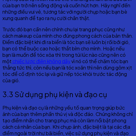
của bạn trở nên sống động và cuốn hút hơn. Hãy nghĩ đến
những điều vui vẻ, tương tác với người chụp hoặc bạn bè
xung quanh để tạo ra nụ cười chân thật.
Trước đó bạn cần nên chỉnh chu lại trang phục cũng như
cách makeup của mình cho đúng phong cách của bản thân.
Điểm đặc biệt khi đi ra biển là tóc bạn sẽ luôn bị rối bởi gió,
bạn có thể buộc cao hoặc thắt bím cho mình. Hoặc nếu
bạn là muốn để tóc xỏa thì trong túi lúc nào cũng nên có
một
chiếc lược điện không dây
vì nó có thể chăm tóc bạn
thẳng tức thì, còn nếu bạn là tóc xoăn thì nên dùng gôm xịt
tóc để cố định tóc lại và giữ nếp tóc khỏi trước tác động
của gió.
3.3 Sử dụng phụ kiện và đạo cụ
Phụ kiện và đạo cụ là những yếu tố quan trọng giúp bức
ảnh của bạn thêm phần thú vị và độc đáo. Chúng không chỉ
tạo điểm nhấn cho trang phục mà còn làm nổi bật phong
cách cá nhân của bạn. Khi chụp ảnh, đặc biệt là tại các địa
điểm ngoài trời như bãi biển, việc sử dụng phụ kiện và đạo