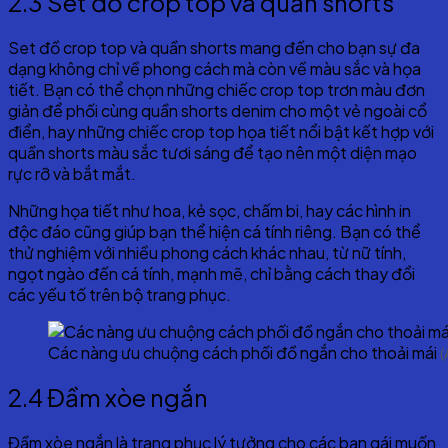
2.3 Set đồ crop top và quần shorts
Set đồ crop top và quần shorts mang đến cho bạn sự đa
dạng không chỉ về phong cách mà còn về màu sắc và họa
tiết. Bạn có thể chọn những chiếc crop top trơn màu đơn
giản để phối cùng quần shorts denim cho một vẻ ngoài cổ
điển, hay những chiếc crop top họa tiết nổi bật kết hợp với
quần shorts màu sắc tươi sáng để tạo nên một diện mạo
rực rỡ và bắt mắt.
Những họa tiết như hoa, kẻ sọc, chấm bi, hay các hình in
độc đáo cũng giúp bạn thể hiện cá tính riêng. Bạn có thể
thử nghiệm với nhiều phong cách khác nhau, từ nữ tính,
ngọt ngào đến cá tính, mạnh mẽ, chỉ bằng cách thay đổi
các yếu tố trên bộ trang phục.
Các nàng ưu chuộng cách phối đồ ngắn cho thoải mái
(
2.4 Đầm xòe ngắn
Đầm xòe ngắn là trang phục lý tưởng cho các bạn gái muốn