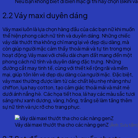
Nếu bạn không biết đi biển mặc gì thì hãy chọn Bikini 
2.2 Váy maxi duyên dáng
Váy maxi luôn là lựa chọn hàng đầu của các bạn nữ khi muốn
thể hiện phong cách nữ tính và duyên dáng. Những chiếc
váy dài thướt tha không chỉ mang lại vẻ đẹp dịu dàng, mà
còn giúp người mặc cảm thấy thoải mái và tự tin trong mọi
hoạt động.Váy maxi với chiều dài chạm đất mang đến một
phong cách nữ tính và duyên dáng đặc trưng. Những
đường cắt may tinh tế, cùng với thiết kế rộng rãi và mềm
mại, giúp tôn lên vẻ đẹp dịu dàng của người mặc. Đặc biệt,
váy maxi thường được làm từ các chất liệu nhẹ nhàng như
chiffon, lụa hay cotton, tạo cảm giác thoải mái và mát mẻ
dưới ánh nắng hè. Các họa tiết hoa, lá hay các màu sắc tươi
sáng như xanh dương, vàng, hồng, trắng sẽ làm tăng thêm
sự nữ tính và rực rỡ cho trang phục.
Váy dài maxi thướt tha cho các nàng genZ
(Ảnh: Sưu tầm