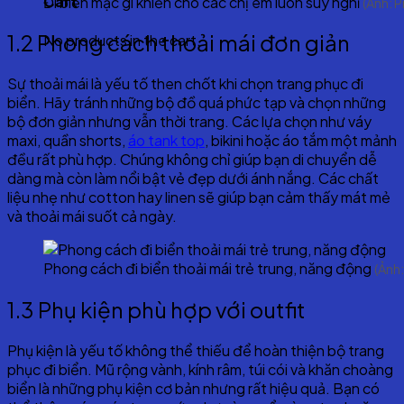
Cart
Đi biển mặc gì khiến cho các chị em luôn suy nghĩ
(Ảnh: P
1.2 Phong cách thoải mái đơn giản
No products in the cart.
Sự thoải mái là yếu tố then chốt khi chọn trang phục đi
biển. Hãy tránh những bộ đồ quá phức tạp và chọn những
bộ đơn giản nhưng vẫn thời trang. Các lựa chọn như váy
maxi, quần shorts,
áo tank top
, bikini hoặc áo tắm một mảnh
đều rất phù hợp. Chúng không chỉ giúp bạn di chuyển dễ
dàng mà còn làm nổi bật vẻ đẹp dưới ánh nắng. Các chất
liệu nhẹ như cotton hay linen sẽ giúp bạn cảm thấy mát mẻ
và thoải mái suốt cả ngày.
Phong cách đi biển thoải mái trẻ trung, năng động
(Ảnh:
1.3 Phụ kiện phù hợp với outfit
Phụ kiện là yếu tố không thể thiếu để hoàn thiện bộ trang
phục đi biển. Mũ rộng vành, kính râm, túi cói và khăn choàng
biển là những phụ kiện cơ bản nhưng rất hiệu quả. Bạn có