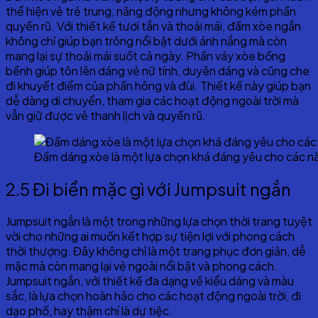
thể hiện vẻ trẻ trung, năng động nhưng không kém phần
quyến rũ. Với thiết kế tươi tắn và thoải mái, đầm xòe ngắn
không chỉ giúp bạn trông nổi bật dưới ánh nắng mà còn
mang lại sự thoải mái suốt cả ngày. Phần váy xòe bồng
bềnh giúp tôn lên dáng vẻ nữ tính, duyên dáng và cũng che
đi khuyết điểm của phần hông và đùi. Thiết kế này giúp bạn
dễ dàng di chuyển, tham gia các hoạt động ngoài trời mà
vẫn giữ được vẻ thanh lịch và quyến rũ.
Đầm dáng xòe là một lựa chọn khá đáng yêu cho các n
2.5 Đi biển mặc gì với Jumpsuit ngắn
Jumpsuit ngắn là một trong những lựa chọn thời trang tuyệt
vời cho những ai muốn kết hợp sự tiện lợi với phong cách
thời thượng. Đây không chỉ là một trang phục đơn giản, dễ
mặc mà còn mang lại vẻ ngoài nổi bật và phong cách.
Jumpsuit ngắn, với thiết kế đa dạng về kiểu dáng và màu
sắc, là lựa chọn hoàn hảo cho các hoạt động ngoài trời, đi
dạo phố, hay thậm chí là dự tiệc.