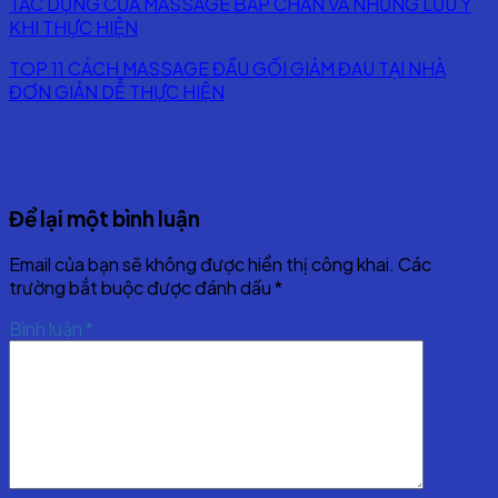
TÁC DỤNG CỦA MASSAGE BẮP CHÂN VÀ NHỮNG LƯU Ý
KHI THỰC HIỆN
TOP 11 CÁCH MASSAGE ĐẦU GỐI GIẢM ĐAU TẠI NHÀ
ĐƠN GIẢN DỄ THỰC HIỆN
Để lại một bình luận
Email của bạn sẽ không được hiển thị công khai.
Các
trường bắt buộc được đánh dấu
*
Bình luận
*