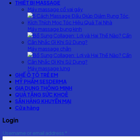
THIẾT BỊ MASSAGE
Máy massage cổ vai gáy
Máy massage bụng kinh
Máy massage chân
Máy massage lưng
GHẾ Ô TÔ TRẺ EM
MỸ PHẨM SESDERMA
GIA DỤNG THÔNG MINH
QUÀ TẶNG SỨC KHOẺ
SĂN HÀNG KHUYẾN MẠI
Cửa hàng
Login
Username or email address
*