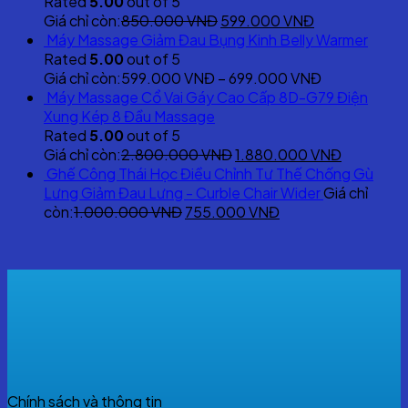
580.000 VNĐ.
499.000 VNĐ
Rated
5.00
out of 5
Original
Current
Giá chỉ còn:
850.000
VNĐ
599.000
VNĐ
price
price
Máy Massage Giảm Đau Bụng Kinh Belly Warmer
was:
is:
Rated
5.00
out of 5
850.000 VNĐ.
599.000 VNĐ
Giá chỉ còn:
599.000
VNĐ
–
699.000
VNĐ
Máy Massage Cổ Vai Gáy Cao Cấp 8D-G79 Điện
Xung Kép 8 Đầu Massage
Rated
5.00
out of 5
Original
Current
Giá chỉ còn:
2.800.000
VNĐ
1.880.000
VNĐ
price
price
Ghế Công Thái Học Điều Chỉnh Tư Thế Chống Gù
was:
is:
Lưng Giảm Đau Lưng - Curble Chair Wider
Giá chỉ
Original
2.800.000 VNĐ.
Current
1.880.00
còn:
1.000.000
VNĐ
755.000
VNĐ
price
price
was:
is:
1.000.000 VNĐ.
755.000 VNĐ.
Chính sách và thông tin