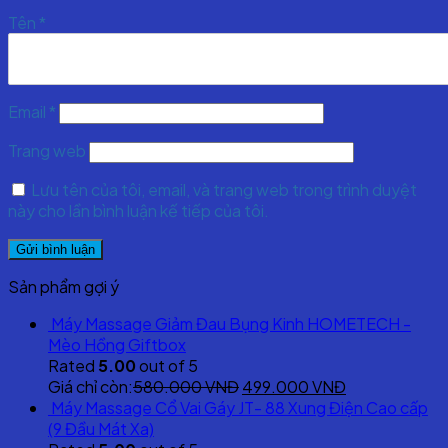
Tên
*
Email
*
Trang web
Lưu tên của tôi, email, và trang web trong trình duyệt
này cho lần bình luận kế tiếp của tôi.
Sản phẩm gợi ý
Máy Massage Giảm Đau Bụng Kinh HOMETECH -
Mèo Hồng Giftbox
Rated
5.00
out of 5
Original
Current
Giá chỉ còn:
580.000
VNĐ
499.000
VNĐ
price
price
Máy Massage Cổ Vai Gáy JT- 88 Xung Điện Cao cấp
was:
is:
(9 Đầu Mát Xa)