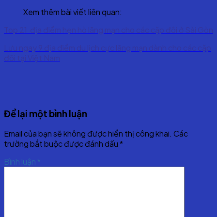
Xem thêm bài viết liên quan:
Top 21 địa điểm hẹn hò lãng mạn cho các cặp đôi ở Sài Gòn
Lưu ngay 9 địa điểm du lịch cực lãng mạn dành cho các cặp
đôi tại Việt Nam
Để lại một bình luận
Email của bạn sẽ không được hiển thị công khai.
Các
trường bắt buộc được đánh dấu
*
Bình luận
*