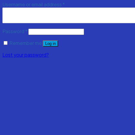
Username or email address
*
Password
*
Remember me
Log in
Lost your password?