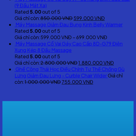
was:
is:
(9 Đầu Mát Xa)
580.000 VNĐ.
499.000 VNĐ
Rated
5.00
out of 5
Original
Current
Giá chỉ còn:
850.000
VNĐ
599.000
VNĐ
price
price
Máy Massage Giảm Đau Bụng Kinh Belly Warmer
was:
is:
Rated
5.00
out of 5
850.000 VNĐ.
599.000 VNĐ
Giá chỉ còn:
599.000
VNĐ
–
699.000
VNĐ
Máy Massage Cổ Vai Gáy Cao Cấp 8D-G79 Điện
Xung Kép 8 Đầu Massage
Rated
5.00
out of 5
Original
Current
Giá chỉ còn:
2.800.000
VNĐ
1.880.000
VNĐ
price
price
Ghế Công Thái Học Điều Chỉnh Tư Thế Chống Gù
was:
is:
Lưng Giảm Đau Lưng - Curble Chair Wider
Giá chỉ
Original
2.800.000 VNĐ.
Current
1.880.00
còn:
1.000.000
VNĐ
755.000
VNĐ
price
price
was:
is:
1.000.000 VNĐ.
755.000 VNĐ.