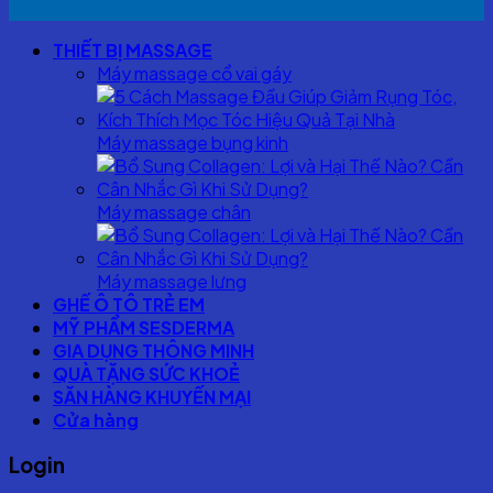
THIẾT BỊ MASSAGE
Máy massage cổ vai gáy
Máy massage bụng kinh
Máy massage chân
Máy massage lưng
GHẾ Ô TÔ TRẺ EM
MỸ PHẨM SESDERMA
GIA DỤNG THÔNG MINH
QUÀ TẶNG SỨC KHOẺ
SĂN HÀNG KHUYẾN MẠI
Cửa hàng
Login