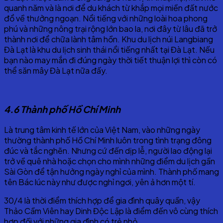
quanh năm và là nơi để du khách từ khắp mọi miền đất nước
đổ về thưởng ngoạn. Nổi tiếng với những loài hoa phong
phú và những nông trại rộng lớn bao la, nơi đây từ lâu đã trở
thành nơi để chữa lành tâm hồn. Khu du lịch núi Langbiang
Đà Lạt là khu du lịch sinh thái nổi tiếng nhất tại Đà Lạt. Nếu
bạn nào may mắn đi đúng ngày thời tiết thuận lợi thì còn có
thể săn mây Đà Lạt nữa đấy.
4.6 Thành phố Hồ Chí Minh
Là trung tâm kinh tế lớn của Việt Nam, vào những ngày
thường thành phố Hồ Chí Minh luôn trong tình trạng đông
đúc và tắc nghẽn. Nhưng cứ đến dịp lễ, người lao động lại
trở về quê nhà hoặc chọn cho mình những điểm du lịch gần
Sài Gòn để tận hưởng ngày nghỉ của mình. Thành phố mang
tên Bác lúc này như được nghỉ ngơi, yên ả hơn một tí.
30/4 là thời điểm thích hợp để gia đình quây quần, vậy
Thảo Cầm Viên hay Dinh Độc Lập là điểm đến vô cùng thích
hợp đối với những gia đình có trẻ nhỏ.