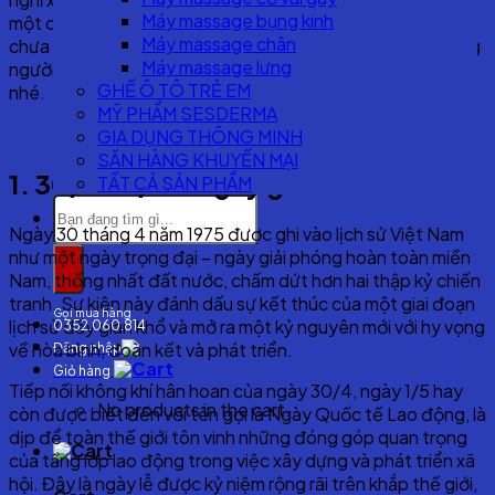
Máy massage bụng kinh
một chuyến du lịch 30/4 đúng nghĩa. Nếu du khách vẫn
Máy massage chân
chưa biết đi đâu để trải nghiệm vừa mới mẻ vừa tránh đông
Máy massage lưng
người, hãy để Hometech gợi ý cho bạn ở bài viết dưới đây
GHẾ Ô TÔ TRẺ EM
nhé.
MỸ PHẨM SESDERMA
GIA DỤNG THÔNG MINH
SĂN HÀNG KHUYẾN MẠI
1. 30/4 – 1/5 là ngày gì?
TẤT CẢ SẢN PHẨM
Search
for:
Ngày 30 tháng 4 năm 1975 được ghi vào lịch sử Việt Nam
như một ngày trọng đại – ngày giải phóng hoàn toàn miền
Nam, thống nhất đất nước, chấm dứt hơn hai thập kỷ chiến
tranh. Sự kiện này đánh dấu sự kết thúc của một giai đoạn
Gọi mua hàng
lịch sử đầy gian khổ và mở ra một kỷ nguyên mới với hy vọng
0352.060.814
về hòa bình, đoàn kết và phát triển.
Đăng nhập
Giỏ hàng
Tiếp nối không khí hân hoan của ngày 30/4, ngày 1/5 hay
No products in the cart.
còn được biết đến với tên gọi là Ngày Quốc tế Lao động, là
dịp để toàn thế giới tôn vinh những đóng góp quan trọng
của tầng lớp lao động trong việc xây dựng và phát triển xã
hội. Đây là ngày lễ được kỷ niệm rộng rãi trên khắp thế giới,