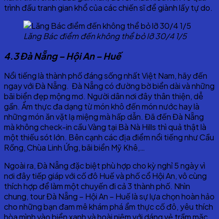
trình đấu tranh gian khổ của các chiến sĩ để giành lấy tự do.
Lăng Bác điểm đến không thể bỏ lỡ 30/4 1/5
4.3 Đà Nẵng – Hội An – Huế
Nổi tiếng là thành phố đáng sống nhất Việt Nam, hãy đến
ngay với Đà Nẵng. Đà Nẵng có đường bờ biển dài và những
bãi biển đẹp mộng mơ. Người dân nơi đây thân thiện, dễ
gần. Ẩm thực đa dạng từ món khô đến món nước hay là
những món ăn vặt lạ miệng mà hấp dẫn. Đã đến Đà Nẵng
mà không check-in cầu Vàng tại Bà Nà Hills thì quả thật là
một thiếu sót lớn. Bên cạnh các địa điểm nổi tiếng như Cầu
Rồng, Chùa Linh Ứng, bãi biển Mỹ Khê,…
Ngoài ra, Đà Nẵng đặc biệt phù hợp cho kỳ nghỉ 5 ngày vì
nơi đây tiếp giáp với cố đô Huế và phố cổ Hội An, vô cùng
thích hợp để làm một chuyến đi cả 3 thành phố. Nhìn
chung, tour Đà Nẵng – Hội An – Huế là sự lựa chọn hoàn hảo
cho những bạn đam mê khám phá ẩm thực cố đô, yêu thích
hòa mình vào biển xanh và hoài niệm với dáng vẻ trầm mặc