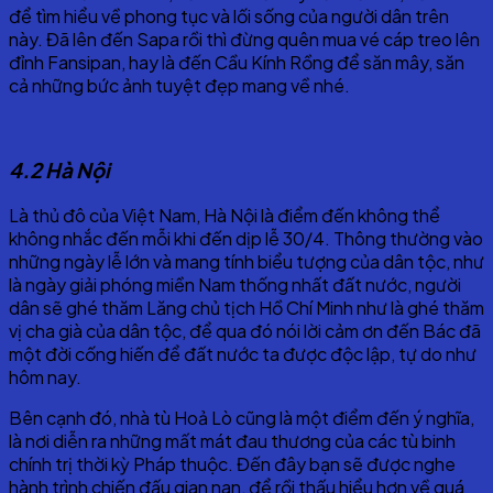
để tìm hiểu về phong tục và lối sống của người dân trên
này. Đã lên đến Sapa rồi thì đừng quên mua vé cáp treo lên
đỉnh Fansipan, hay là đến Cầu Kính Rồng để săn mây, săn
cả những bức ảnh tuyệt đẹp mang về nhé.
4.2 Hà Nội
Là thủ đô của Việt Nam, Hà Nội là điểm đến không thể
không nhắc đến mỗi khi đến dịp lễ 30/4. Thông thường vào
những ngày lễ lớn và mang tính biểu tượng của dân tộc, như
là ngày giải phóng miền Nam thống nhất đất nước, người
dân sẽ ghé thăm Lăng chủ tịch Hồ Chí Minh như là ghé thăm
vị cha già của dân tộc, để qua đó nói lời cảm ơn đến Bác đã
một đời cống hiến để đất nước ta được độc lập, tự do như
hôm nay.
Bên cạnh đó, nhà tù Hoả Lò cũng là một điểm đến ý nghĩa,
là nơi diễn ra những mất mát đau thương của các tù binh
chính trị thời kỳ Pháp thuộc. Đến đây bạn sẽ được nghe
hành trình chiến đấu gian nan, để rồi thấu hiểu hơn về quá