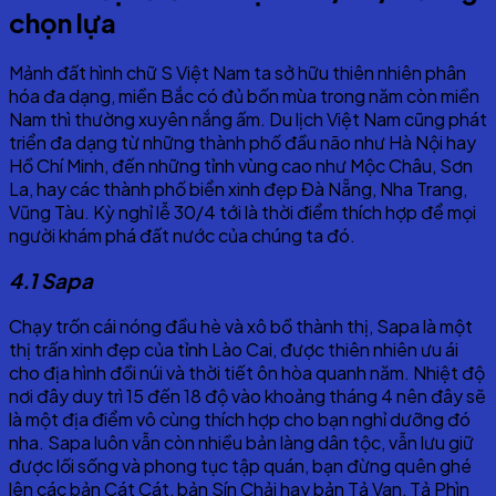
chọn lựa
Mảnh đất hình chữ S Việt Nam ta sở hữu thiên nhiên phân
hóa đa dạng, miền Bắc có đủ bốn mùa trong năm còn miền
Nam thì thường xuyên nắng ấm. Du lịch Việt Nam cũng phát
triển đa dạng từ những thành phố đầu não như Hà Nội hay
Hồ Chí Minh, đến những tỉnh vùng cao như Mộc Châu, Sơn
La, hay các thành phố biển xinh đẹp Đà Nẵng, Nha Trang,
Vũng Tàu. Kỳ nghỉ lễ 30/4 tới là thời điểm thích hợp để mọi
người khám phá đất nước của chúng ta đó.
4.1 Sapa
Chạy trốn cái nóng đầu hè và xô bồ thành thị, Sapa là một
thị trấn xinh đẹp của tỉnh Lào Cai, được thiên nhiên ưu ái
cho địa hình đồi núi và thời tiết ôn hòa quanh năm. Nhiệt độ
nơi đây duy trì 15 đến 18 độ vào khoảng tháng 4 nên đây sẽ
là một địa điểm vô cùng thích hợp cho bạn nghỉ dưỡng đó
nha. Sapa luôn vẫn còn nhiều bản làng dân tộc, vẫn lưu giữ
được lối sống và phong tục tập quán, bạn đừng quên ghé
lên các bản Cát Cát, bản Sín Chải hay bản Tả Van, Tả Phìn