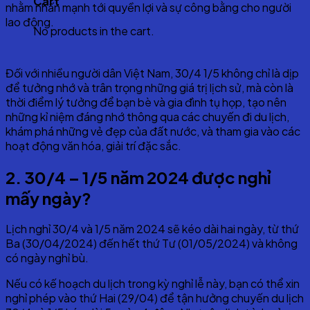
Cart
nhằm nhấn mạnh tới quyền lợi và sự công bằng cho người
lao động.
No products in the cart.
Đối với nhiều người dân Việt Nam, 30/4 1/5 không chỉ là dịp
để tưởng nhớ và trân trọng những giá trị lịch sử, mà còn là
thời điểm lý tưởng để bạn bè và gia đình tụ họp, tạo nên
những kỉ niệm đáng nhớ thông qua các chuyến đi du lịch,
khám phá những vẻ đẹp của đất nước, và tham gia vào các
hoạt động văn hóa, giải trí đặc sắc.
2. 30/4 – 1/5 năm 2024 được nghỉ
mấy ngày?
Lịch nghỉ 30/4 và 1/5 năm 2024 sẽ kéo dài hai ngày, từ thứ
Ba (30/04/2024) đến hết thứ Tư (01/05/2024) và không
có ngày nghỉ bù.
Nếu có kế hoạch du lịch trong kỳ nghỉ lễ này, bạn có thể xin
nghỉ phép vào thứ Hai (29/04) để tận hưởng chuyến du lịch