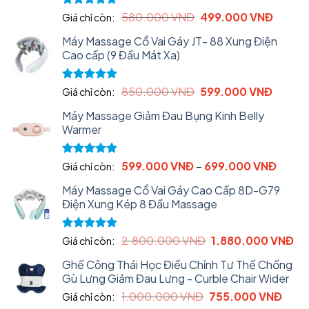
Original
Curren
Rated
5.00
580.000
VNĐ
499.000
VNĐ
Giá chỉ còn:
out of 5
price
price
Máy Massage Cổ Vai Gáy JT- 88 Xung Điện
was:
is:
Cao cấp (9 Đầu Mát Xa)
580.000 VNĐ.
499.0
Original
Curren
Rated
5.00
850.000
VNĐ
599.000
VNĐ
Giá chỉ còn:
out of 5
price
price
Máy Massage Giảm Đau Bụng Kinh Belly
was:
is:
Warmer
850.000 VNĐ.
599.00
Rated
5.00
599.000
VNĐ
–
699.000
VNĐ
Giá chỉ còn:
out of 5
Máy Massage Cổ Vai Gáy Cao Cấp 8D-G79
Điện Xung Kép 8 Đầu Massage
Original
Cu
Rated
5.00
2.800.000
VNĐ
1.880.000
VNĐ
Giá chỉ còn:
out of 5
price
pri
Ghế Công Thái Học Điều Chỉnh Tư Thế Chống
was:
is:
Gù Lưng Giảm Đau Lưng - Curble Chair Wider
2.800.000 VNĐ.
1.
Original
Curr
1.000.000
VNĐ
755.000
VNĐ
Giá chỉ còn: