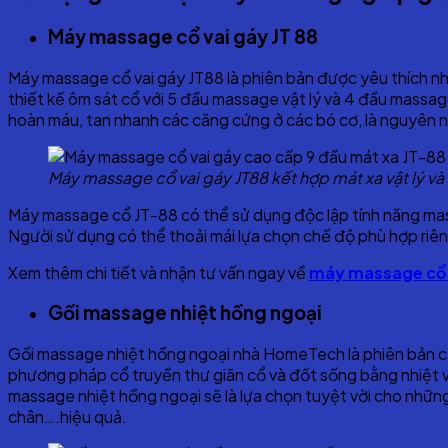
Máy massage cổ vai gáy JT 88
Máy massage cổ vai gáy JT88 là phiên bản được yêu thích n
thiết kế ôm sát cổ với 5 đầu massage vật lý và 4 đầu massa
hoàn máu, tan nhanh các căng cứng ở các bó cơ, là nguyên n
Máy massage cổ vai gáy JT88 kết hợp mát xa vật lý và
Máy massage cổ JT-88 có thể sử dụng độc lập tính năng mass
Người sử dụng có thể thoải mái lựa chọn chế độ phù hợp riên
Xem thêm chi tiết và nhận tư vấn ngay về
máy massage cổ v
Gối massage nhiệt hồng ngoại
Gối massage nhiệt hồng ngoại nhà HomeTech là phiên bản cao
phương pháp cổ truyền thư giãn cổ và đốt sống bằng nhiệt v
massage nhiệt hồng ngoại sẽ là lựa chọn tuyệt vời cho những
chân….hiệu quả.