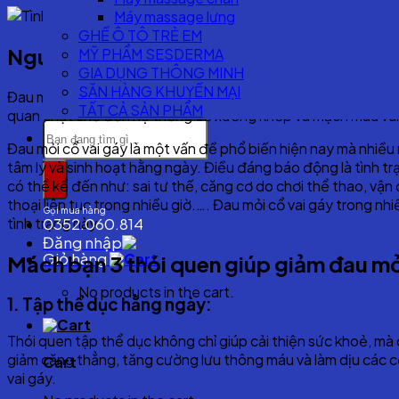
Máy massage lưng
GHẾ Ô TÔ TRẺ EM
Nguyên nhân đau mỏi cổ vai gáy
MỸ PHẨM SESDERMA
GIA DỤNG THÔNG MINH
SĂN HÀNG KHUYẾN MẠI
Đau mỏi cổ vai gáy là tình trạng cơ vùng vai gáy co cứng gâ
TẤT CẢ SẢN PHẨM
quan chặt chẽ đến hệ thống cơ xương khớp và mạch máu vùn
Search
for:
Đau mỏi cổ vai gáy là một vấn đề phổ biến hiện nay mà nhiều 
tâm lý và sinh hoạt hằng ngày. Điều đáng báo động là tình t
có thể kể đến như: sai tư thế, căng cơ do chơi thể thao, vận
thoại liên tục trong nhiều giờ.…. Đau mỏi cổ vai gáy trong nh
Gọi mua hàng
tình trạng này.
0352.060.814
Đăng nhập
Giỏ hàng
Mách bạn 3 thói quen giúp giảm đau mỏi
No products in the cart.
1.
Tập thể dục hằng ngày:
Thói quen tập thể dục không chỉ giúp cải thiện sức khoẻ, mà 
giảm căng thẳng, tăng cường lưu thông máu và làm dịu các cơ
Cart
vai gáy.