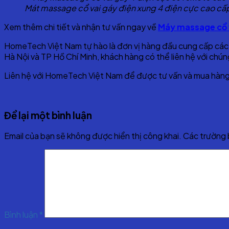
Mát massage cổ vai gáy điện xung 4 điện cực cao cấ
Xem thêm chi tiết và nhận tư vấn ngay về
Máy massage cổ v
HomeTech Việt Nam tự hào là đơn vị hàng đầu cung cấp các sả
Hà Nội và TP Hồ Chí Minh, khách hàng có thể liên hệ với chún
Liên hệ với HomeTech Việt Nam để được tư vấn và mua hàn
Để lại một bình luận
Email của bạn sẽ không được hiển thị công khai.
Các trường
Bình luận
*