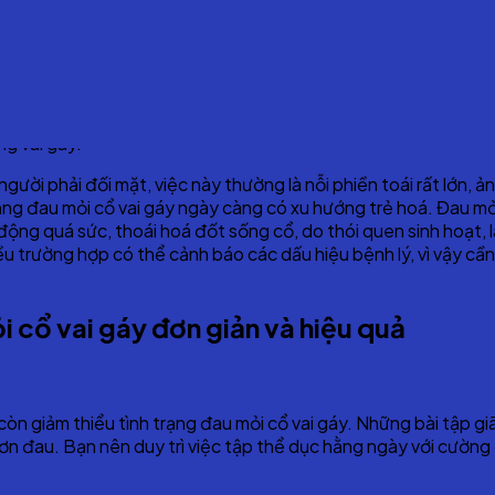
y đau, kèm theo các hạn chế vận động khi quay cổ hoặc quay đầ
g vai gáy.
người phải đối mặt, việc này thường là nỗi phiền toái rất lớn,
rạng đau mỏi cổ vai gáy ngày càng có xu hướng trẻ hoá. Đau m
 động quá sức, thoái hoá đốt sống cổ, do thói quen sinh hoạt, 
iều trường hợp có thể cảnh báo các dấu hiệu bệnh lý, vì vậy cần
 cổ vai gáy đơn giản và hiệu quả
còn giảm thiểu tình trạng đau mỏi cổ vai gáy. Những bài tập gi
n đau. Bạn nên duy trì việc tập thể dục hằng ngày với cường đ