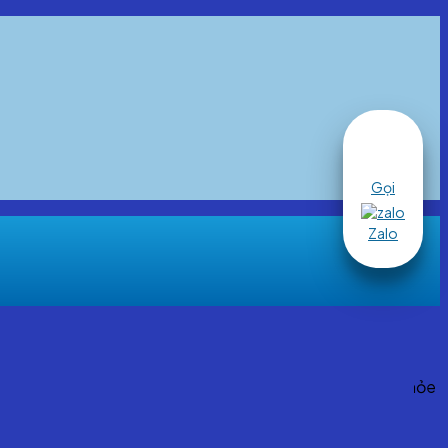
Gọi
Zalo
không chỉ gây ảnh hưởng tới sức khỏe thể chất và cả sức khỏe
o vệ tốt nhất cho sức khỏe của bản thân và gia đình, hãy