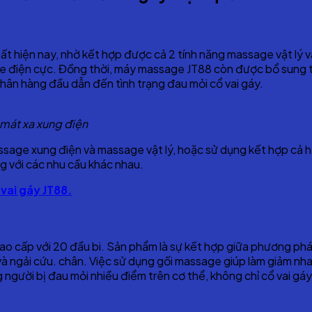
hất hiện nay, nhờ kết hợp được cả 2 tính năng massage vật l
ge điện cực. Đồng thời, máy massage JT88 còn được bổ sung th
hân hàng đầu dẫn đến tình trạng đau mỏi cổ vai gáy.
 mát xa xung điện
age xung điện và massage vật lý, hoặc sử dụng kết hợp cả hai
g với các nhu cầu khác nhau.
ai gáy JT88.
 cấp với 20 đầu bi. Sản phẩm là sự kết hợp giữa phương pháp
à ngải cứu. chân. Việc sử dụng gối massage giúp làm giảm nha
 người bị đau mỏi nhiều điểm trên cơ thể, không chỉ cổ vai g