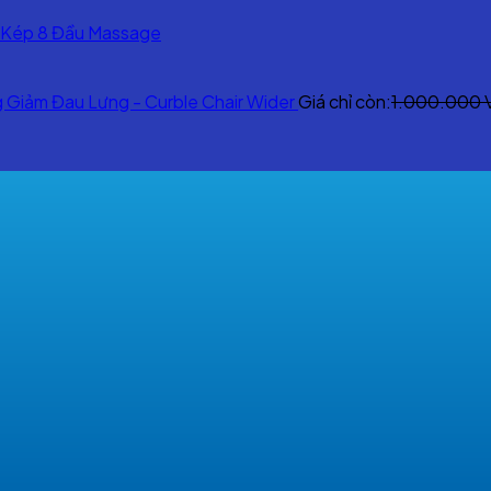
.
 Kép 8 Đầu Massage
Giảm Đau Lưng - Curble Chair Wider
Giá chỉ còn:
1.000.000
0 VNĐ.