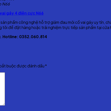
p N66
ai gáy 4 điện cực N66
n phẩm công nghệ hỗ trợ giảm đau mỏi cổ vai gáy uy tín, chất
g tôi để đặt hàng hoặc trải nghiệm trực tiếp sản phẩm tại cửa
g.
Hotline: 0352.060.814
 bắt buộc được đánh dấu
*