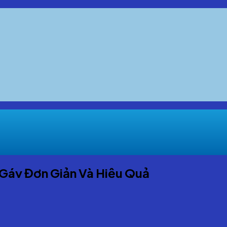
 Gáy Đơn Giản Và Hiệu Quả
i nhiều người. Tình trạng đau mỏi cổ vai gáy thường xuyên sẽ 
c nhau, và đang có xu hướng trẻ hóa đôi tượng. Do vậy, để bả
p giảm đau mỏi cổ vai gáy đơn giản hiệu quả dưới đây nhé!