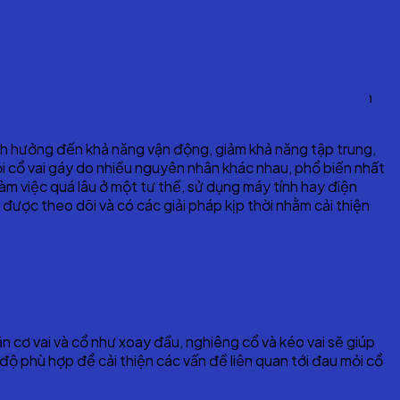
u. Việc đau mỏi thường xuất hiện vào buổi sáng và có liên
 ảnh hưởng đến khả năng vận động, giảm khả năng tập trung,
ỏi cổ vai gáy do nhiều nguyên nhân khác nhau, phổ biến nhất
làm việc quá lâu ở một tư thế, sử dụng máy tính hay điện
 được theo dõi và có các giải pháp kịp thời nhằm cải thiện
ãn cơ vai và cổ như xoay đầu, nghiêng cổ và kéo vai sẽ giúp
ộ phù hợp để cải thiện các vấn đề liên quan tới đau mỏi cổ