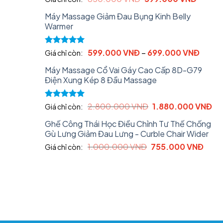
out of 5
price
price
Máy Massage Giảm Đau Bụng Kinh Belly
was:
is:
Warmer
850.000 VNĐ.
599.00
Rated
5.00
599.000
VNĐ
–
699.000
VNĐ
Giá chỉ còn:
out of 5
Máy Massage Cổ Vai Gáy Cao Cấp 8D-G79
Điện Xung Kép 8 Đầu Massage
Original
Cu
Rated
5.00
2.800.000
VNĐ
1.880.000
VNĐ
Giá chỉ còn:
out of 5
price
pri
Ghế Công Thái Học Điều Chỉnh Tư Thế Chống
was:
is:
Gù Lưng Giảm Đau Lưng - Curble Chair Wider
2.800.000 VNĐ.
1.
Original
Curr
1.000.000
VNĐ
755.000
VNĐ
Giá chỉ còn:
price
price
was:
is:
1.000.000 VNĐ.
755.