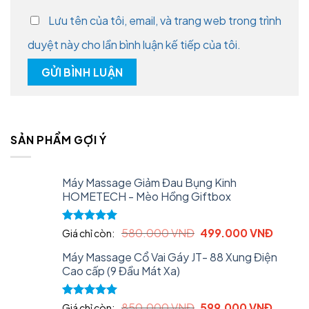
Lưu tên của tôi, email, và trang web trong trình
duyệt này cho lần bình luận kế tiếp của tôi.
SẢN PHẨM GỢI Ý
Máy Massage Giảm Đau Bụng Kinh
HOMETECH - Mèo Hồng Giftbox
Original
Curren
Rated
5.00
580.000
VNĐ
499.000
VNĐ
Giá chỉ còn:
out of 5
price
price
Máy Massage Cổ Vai Gáy JT- 88 Xung Điện
was:
is:
Cao cấp (9 Đầu Mát Xa)
580.000 VNĐ.
499.0
Original
Curren
Rated
5.00
850.000
VNĐ
599.000
VNĐ
Giá chỉ còn: