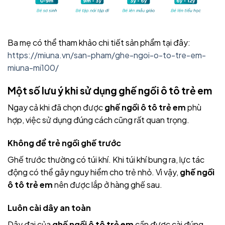
Ba mẹ có thể tham khảo chi tiết sản phẩm tại đây:
https://miuna.vn/san-pham/ghe-ngoi-o-to-tre-em-
miuna-mi100/
Một số lưu ý khi sử dụng ghế ngồi ô tô trẻ em
Ngay cả khi đã chọn được
ghế ngồi ô tô trẻ em
phù
hợp, việc sử dụng đúng cách cũng rất quan trọng.
Không để trẻ ngồi ghế trước
Ghế trước thường có túi khí. Khi túi khí bung ra, lực tác
động có thể gây nguy hiểm cho trẻ nhỏ. Vì vậy,
ghế ngồi
ô tô trẻ em
nên được lắp ở hàng ghế sau.
Luôn cài dây an toàn
Dây đai của
ghế ngồi ô tô trẻ em
cần được cài đúng