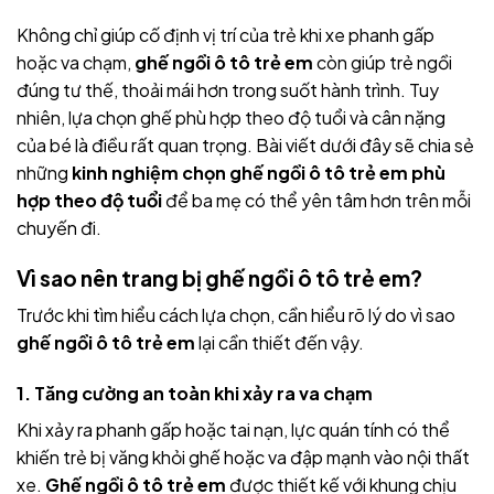
Không chỉ giúp cố định vị trí của trẻ khi xe phanh gấp
hoặc va chạm,
ghế ngồi ô tô trẻ em
còn giúp trẻ ngồi
đúng tư thế, thoải mái hơn trong suốt hành trình. Tuy
nhiên, lựa chọn ghế phù hợp theo độ tuổi và cân nặng
của bé là điều rất quan trọng. Bài viết dưới đây sẽ chia sẻ
những
kinh nghiệm chọn ghế ngồi ô tô trẻ em phù
hợp theo độ tuổi
để ba mẹ có thể yên tâm hơn trên mỗi
chuyến đi.
Vì sao nên trang bị ghế ngồi ô tô trẻ em?
Trước khi tìm hiểu cách lựa chọn, cần hiểu rõ lý do vì sao
ghế ngồi ô tô trẻ em
lại cần thiết đến vậy.
1. Tăng cường an toàn khi xảy ra va chạm
Khi xảy ra phanh gấp hoặc tai nạn, lực quán tính có thể
khiến trẻ bị văng khỏi ghế hoặc va đập mạnh vào nội thất
xe.
Ghế ngồi ô tô trẻ em
được thiết kế với khung chịu