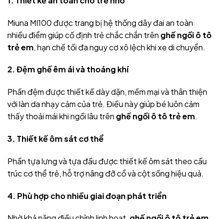
1. Thiết kế an toàn cho trẻ nhỏ
Miuna MI100 được trang bị hệ thống dây đai an toàn
nhiều điểm giúp cố định trẻ chắc chắn trên
ghế ngồi ô tô
trẻ em
, hạn chế tối đa nguy cơ xô lệch khi xe di chuyển.
2. Đệm ghế êm ái và thoáng khí
Phần đệm được thiết kế dày dặn, mềm mại và thân thiện
với làn da nhạy cảm của trẻ. Điều này giúp bé luôn cảm
thấy thoải mái khi ngồi lâu trên
ghế ngồi ô tô trẻ em
.
3. Thiết kế ôm sát cơ thể
Phần tựa lưng và tựa đầu được thiết kế ôm sát theo cấu
trúc cơ thể trẻ, hỗ trợ nâng đỡ cổ và cột sống hiệu quả.
4. Phù hợp cho nhiều giai đoạn phát triển
Nhờ khả năng điều chỉnh linh hoạt,
ghế ngồi ô tô trẻ em