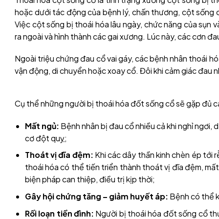
hoặc dưới tác động của bệnh lý, chấn thương, cột sống c
Việc cột sống bị thoái hóa lâu ngày, chức năng của sụn 
ra ngoài và hình thành các gai xương. Lúc này, các cơn đa
Ngoài triệu chứng đau cổ vai gáy, các bệnh nhân thoái h
vận động, di chuyển hoặc xoay cổ. Đôi khi cảm giác đau n
Cụ thể những người bị thoái hóa đốt sống cổ sẽ gặp đủ c
Mất ngủ:
Bệnh nhân bị đau cổ nhiều cả khi nghỉ ngơi, 
cơ đột quỵ;
Thoát vị đĩa đệm:
Khi các dây thần kinh chèn ép tới r
thoái hóa có thể tiến triển thành thoát vị đĩa đệm, mấ
biện pháp can thiệp, điều trị kịp thời;
Gây hội chứng tăng – giảm huyết áp:
Bệnh có thể k
Rối loạn tiền đình:
Người bị thoái hóa đốt sống cổ thư