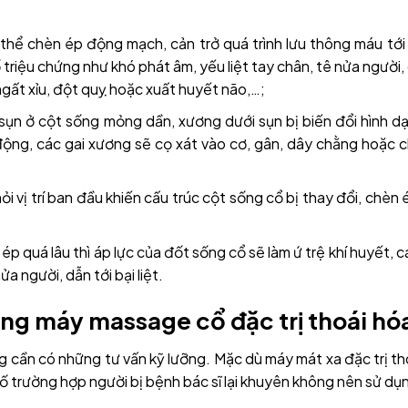
thể chèn ép động mạch, cản trở quá trình lưu thông máu tới
ố triệu chứng như khó phát âm, yếu liệt tay chân, tê nửa người
ngất xỉu, đột quỵ hoặc xuất huyết não,…;
ụn ở cột sống mỏng dần, xương dưới sụn bị biến đổi hình dạ
 động, các gai xương sẽ cọ xát vào cơ, gân, dây chằng hoặc 
ỏi vị trí ban đầu khiến cấu trúc cột sống cổ bị thay đổi, chèn
ép quá lâu thì áp lực của đốt sống cổ sẽ làm ứ trệ khí huyết, 
a người, dẫn tới bại liệt.
ùng máy massage cổ đặc trị thoái hó
ũng cần có những tư vấn kỹ lưỡng. Mặc dù máy mát xa đặc trị t
số trường hợp người bị bệnh bác sĩ lại khuyên không nên sử dụ