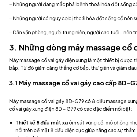
– Những người đang mắc phải bệnh thoái hóa đốt sống c
– Những người có nguy cơ bị thoái hóa đốt sống cổ nên
– Dân văn phòng, người trung niên, người cao tuổi… nên 
3. Những dòng máy massage cổ đ
Máy massage cổ vai gáy điện xung là một thiết bị được t
bắp. Từ đó giảm căng thẳng cơ bắp, thư giãn và giảm đa
3.1 Máy massage cổ vai gáy cao cấp 8D-G7
Máy massage cổ vai gáy 8D-G79 có 8 đầu massage xung 
cổ vai gáy xung điện 8D – G79 có các đặc điểm nổi bật:
Thiết kế 8 đầu mát xa
ôm sát vùng cổ, mô phỏng như
nổi trên bề mặt 8 đầu điện cực giúp nâng cao sự thẩm