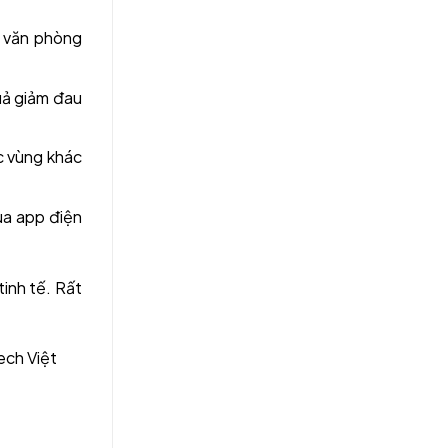
c văn phòng
uả giảm đau
ác vùng khác
ua app điện
inh tế. Rất
ech Việt