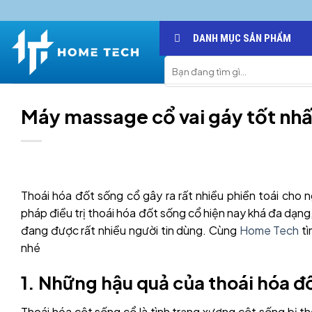
Skip
to
DANH MỤC SẢN PHẨM
content
Search
for:
Máy massage cổ vai gáy tốt nhấ
Thoái hóa đốt sống cổ gây ra rất nhiều phiền toái cho
pháp điều trị thoái hóa đốt sống cổ hiện nay khá đa dạn
đang được rất nhiều người tin dùng. Cùng
Home Tech
tì
nhé
1. Những hậu quả của thoái hóa đ
Thoái hóa cột sống cổ là tình trạng xương cột sống bị t