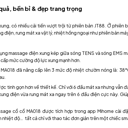
quả, bền bỉ & đẹp trang trọng
ng, có nhiều cải tiến vượt trội từ phiên bản JT88. Ở phiên 
điện, rung mát xa vật lý, nhiệt hồng ngoại như phiên bản má
ng massage điện xung kép giữa sóng TENS và sóng EMS m
g cấp mức cường độ lực xung mạnh hơn.
MA018 đã nâng cấp lên 3 mức độ nhiệt chườm nóng là: 38°
au.
 tinh gọn hơn về thiết kế. Chỉ với 6 đầu mát xa nhưng vẫn 
xung điện vừa rung mát xa ngay trên 6 đầu điện cực này. Giú
sage cổ cổ MA018 được tích hợp trong app Mihome cài đặt
h nhiệt độ… tất cả chỉ với thao tác đơn giản trên một chiếc s