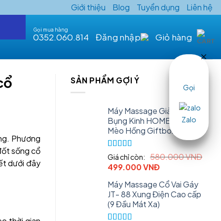
Giới thiệu
Blog
Tuyển dụng
Liên hệ
Gọi mua hàng
0352.060.814
Đăng nhập
Giỏ hàng
cổ
SẢN PHẨM GỢI Ý
Gọi
Máy Massage Giảm Đau
Zalo
Bụng Kinh HOMETECH -
Mèo Hồng Giftbox
ống. Phương
đốt sống cổ
Rated
5.00
580.000
VNĐ
Giá chỉ còn:
iết dưới đây
out of 5
Original
Current
499.000
VNĐ
price
price
Máy Massage Cổ Vai Gáy
was:
is:
JT- 88 Xung Điện Cao cấp
580.000 VNĐ.
499.000 VNĐ.
(9 Đầu Mát Xa)
o thời gian