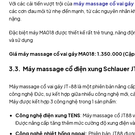
Với các cải tiến vượt trội của
máy massage cổ vai gáy
các cơn đau mỏi từ nhẹ đến mạnh, từ các nguyên nhân kh
nặng.
Đặc biệt máy MA018 được thiết kế rất trẻ trung, năng độn
và sử dụng
Giá máy massage cổ vai gáy MA018: 1.350.000 (Cập
3.3. Máy massage cổ điện xung Schlauer J
Máy massage cổ vai gáy JT-88 là một phiên bản nâng cấ
công nghệ Đức, sự kết hợp giữa nhiều công nghệ mới, cải
Máy được kết hợp 3 công nghệ trong 1 sản phẩm:
Công nghệ điện xung TENS
: Máy massage cổ JT88 v
Được nâng cấp tăng thêm mức cường độ xung điện và 
Công nghệ nhiệt hồng ngoại:
Phiên bản JT88 được