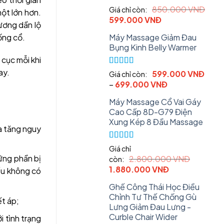
Rated
5.00
850.000
VNĐ
Giá chỉ còn:
ột lớn hơn.
out of 5
Original
Current
599.000
VNĐ
ương dần lộ
price
price
Máy Massage Giảm Đau
ống cổ.
was:
is:
Bụng Kinh Belly Warmer
850.000 VNĐ.
599.000 VNĐ.
cục mỗi khi
ay.
Rated
5.00
599.000
VNĐ
Giá chỉ còn:
out of 5
–
699.000
VNĐ
Máy Massage Cổ Vai Gáy
Cao Cấp 8D-G79 Điện
Xung Kép 8 Đầu Massage
và tăng nguy
Rated
5.00
Giá chỉ
out of 5
hững phần bị
2.800.000
VNĐ
còn:
Original
Current
1.880.000
VNĐ
nếu không có
price
price
Ghế Công Thái Học Điều
was:
is:
Chỉnh Tư Thế Chống Gù
2.800.000 VNĐ.
1.880.000 VN
t áp;
Lưng Giảm Đau Lưng -
Curble Chair Wider
i tình trạng