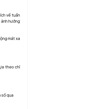
ích về tuần
ể ảnh hưởng
động mát xa
ựa theo chỉ
n số qua