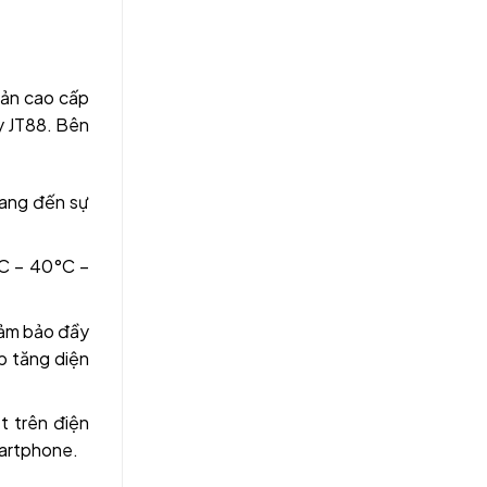
bản cao cấp
y JT88. Bên
ang đến sự
C – 40°C –
đảm bảo đầy
p tăng diện
 trên điện
martphone.