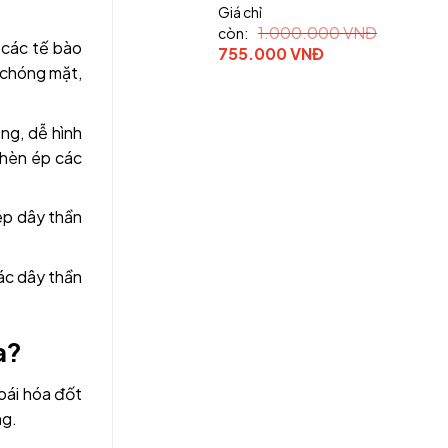
Giá chỉ
1.000.000
VNĐ
còn:
 các tế bào
Original
Current
755.000
VNĐ
, chóng mặt,
price
price
was:
is:
1.000.000 VNĐ.
755.000 VNĐ.
ng, dễ hình
chèn ép các
 ép dây thần
các dây thần
a?
hoái hóa đốt
ng.