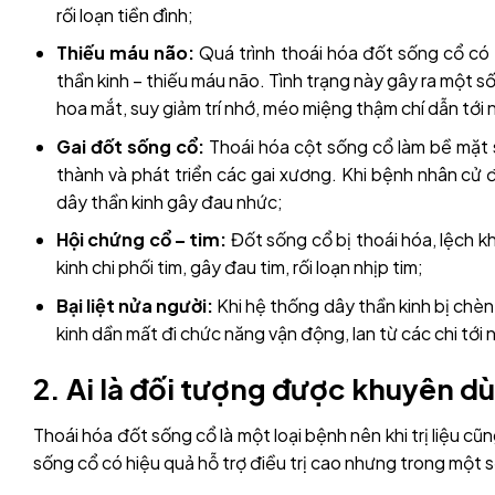
rối loạn tiền đình;
Thiếu máu não:
Quá trình thoái hóa đốt sống cổ có 
thần kinh – thiếu máu não. Tình trạng này gây ra một s
hoa mắt, suy giảm trí nhớ, méo miệng thậm chí dẫn tới 
Gai đốt sống cổ:
Thoái hóa cột sống cổ làm bề mặt s
thành và phát triển các gai xương. Khi bệnh nhân cử
dây thần kinh gây đau nhức;
Hội chứng cổ – tim:
Đốt sống cổ bị thoái hóa, lệch kh
kinh chi phối tim, gây đau tim, rối loạn nhịp tim;
Bại liệt nửa người:
Khi hệ thống dây thần kinh bị chèn 
kinh dần mất đi chức năng vận động, lan từ các chi tới nử
2. Ai là đối tượng được khuyên d
Thoái hóa đốt sống cổ là một loại bệnh nên khi trị liệu c
sống cổ có hiệu quả hỗ trợ điều trị cao nhưng trong một 