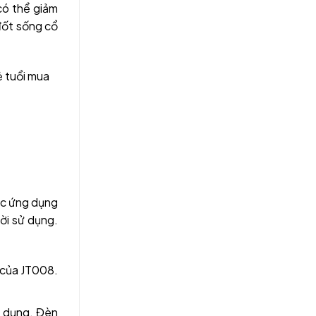
có thể giảm
đốt sống cổ
ẻ tuổi mua
ợc ứng dụng
ời sử dụng.
 của JT008.
ử dụng. Đèn