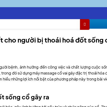
t cho người bị thoái hoá đốt sống 
 người bệnh, ảnh hưởng đến công việc và chất lượng cuộc s
g, trong đó sử dụng máy massage cổ vai gáy đặc trị thoái hóa 
m hiểu những lợi ích nổi bật của phương pháp này trong bài v
ốt sống cổ gây ra
hoái hóa, gây ảnh hưởng tới cấu trúc và chức năng của cổ. The