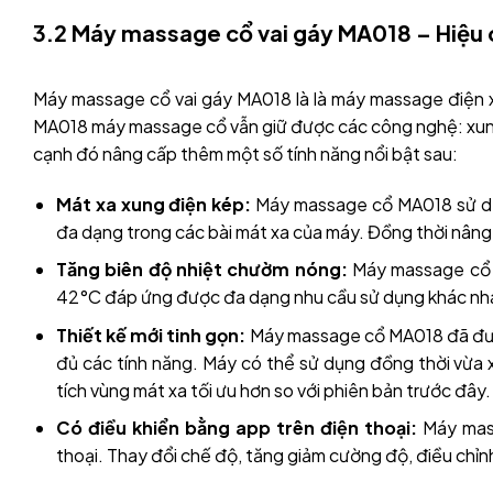
3.2 Máy massage cổ vai gáy MA018 – Hiệu 
Máy massage cổ vai gáy MA018 là là máy massage điện xu
MA018 máy massage cổ vẫn giữ được các công nghệ: xung 
cạnh đó nâng cấp thêm một số tính năng nổi bật sau:
Mát xa xung điện kép:
Máy massage cổ MA018 sử dụ
đa dạng trong các bài mát xa của máy. Đồng thời nân
Tăng biên độ nhiệt chườm nóng:
Máy massage cổ 
42°C đáp ứng được đa dạng nhu cầu sử dụng khác nh
Thiết kế mới tinh gọn:
Máy massage cổ MA018 đã được
đủ các tính năng. Máy có thể sử dụng đồng thời vừa 
tích vùng mát xa tối ưu hơn so với phiên bản trước đây.
Có điều khiển bằng app trên điện thoại:
Máy mas
thoại. Thay đổi chế độ, tăng giảm cường độ, điều chỉn