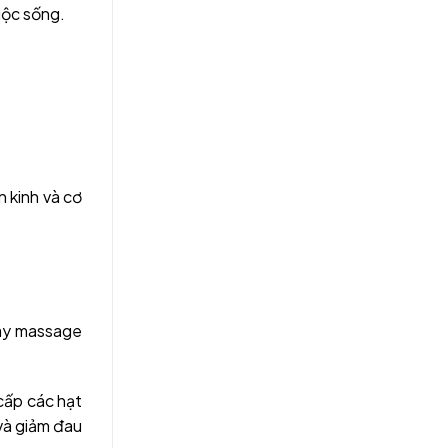
uộc sống.
 kinh và cơ
Máy massage
cấp các hạt
và giảm đau