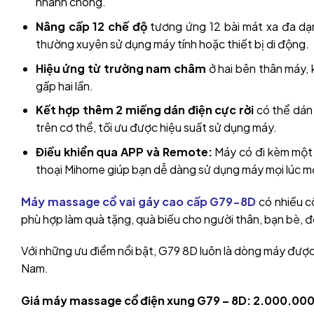
nhanh chóng.
Nâng cấp 12 chế độ
tương ứng 12 bài mát xa đa dạn
thường xuyên sử dụng máy tính hoặc thiết bị di động.
Hiệu ứng từ trường nam châm
ở hai bên thân máy,
gấp hai lần.
Kết hợp thêm 2 miếng dán điện cực rời
có thể dán 
trên cơ thể, tối ưu được hiệu suất sử dụng máy.
Điều khiển qua APP và Remote:
Máy có đi kèm một c
thoại Mihome giúp bạn dễ dàng sử dụng máy mọi lúc mọ
Máy massage cổ vai gáy cao cấp G79-8D
có nhiều cô
phù hợp làm quà tặng, quà biếu cho người thân, bạn bè, đ
Với những ưu điểm nổi bật, G79 8D luôn là dòng máy được
Nam.
Giá máy massage cổ điện xung G79 – 8D: 2.000.000