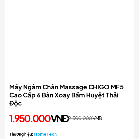
Máy Ngâm Chân Massage CHIGO MF5
Cao Cấp 6 Bàn Xoay Bấm Huyệt Thải
Độc
1.950.000
VNĐ
2.500.000
VNĐ
Original
Current
price
price
was:
is:
HomeTech
2.500.000 VNĐ.
1.950.000 VNĐ.
Thương hiệu: