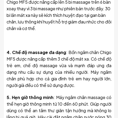
Chigo MF5 được nâng cấp lên 5 bi massage trên 6 bàn
xoay thay vì 3 bi massage như phiên bản trước đây. 30
bi lăn mát xa này sẽ kích thích huyệt đạo tại gan bàn
chân, lưu thông khí huyết hỗ trợ giảm đau nhức cho đôi
chân và cơ thể.
4. Chế độ massage đa dạng
: Bồn ngâm chân Chigo
MF5 được nâng cấp thêm 3 chế độ mát xa. Có chế độ
trẻ em, chế độ massage vừa và mạnh đáp ưng đa
dạng nhu cầu sự dụng của nhiều người. Máy ngâm
chân phù hợp cho cả gia đình trẻ em hay người lớn,
người già đều có thể sử dụng được.
5. Hẹn giờ thông minh
: Máy ngâm chân massage có
thể hẹn giờ thông minh từ 10 đến 60 phút. Giúp người
dùng có thể an tâm thư giãn tận hưởng mà không lo
lắng bị quá giờ. Hãy cài đặt ngâm chân nước nóng 30