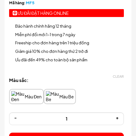
MF5
Mã hàng:
ƯU ĐÃI ĐẶT HÀNG ONLINE
Bảo hành chính hãng 12 tháng
Miễn phí đổi mới 1-1 trong 7 ngày
Freeship cho đơn hàng trên 1 triệu đồng
Giảm giá 10% cho đơn hàng thứ 2 trở đi
Ưu đãi đến 49% cho toàn bộ sản phẩm
CLEAR
Màu sắc:
Màu Đen
Màu Be
Máy Ngâm Chân Massage CHIGO MF5 Cao Cấp 6 Bàn Xoa