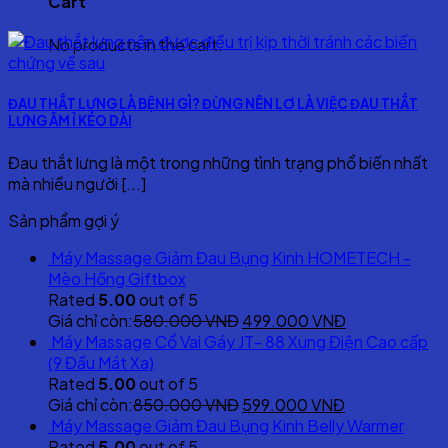
Cart
No products in the cart.
ĐAU THẮT LƯNG LÀ BỆNH GÌ? ĐỪNG NÊN LƠ LÀ VIỆC ĐAU THẮT
LƯNG ÂM Ỉ KÉO DÀI
Đau thắt lưng là một trong những tình trạng phổ biến nhất
mà nhiều người [...]
Sản phẩm gợi ý
Máy Massage Giảm Đau Bụng Kinh HOMETECH -
Mèo Hồng Giftbox
Rated
5.00
out of 5
Original
Current
Giá chỉ còn:
580.000
VNĐ
499.000
VNĐ
price
price
Máy Massage Cổ Vai Gáy JT- 88 Xung Điện Cao cấp
was:
is:
(9 Đầu Mát Xa)
580.000 VNĐ.
499.000 VNĐ
Rated
5.00
out of 5
Original
Current
Giá chỉ còn:
850.000
VNĐ
599.000
VNĐ
price
price
Máy Massage Giảm Đau Bụng Kinh Belly Warmer
was:
is:
Rated
5.00
out of 5