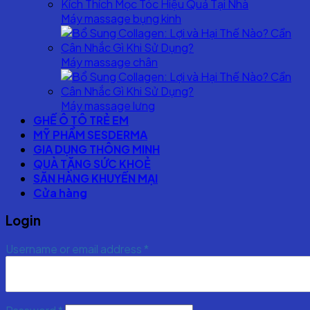
Máy massage bụng kinh
Máy massage chân
Máy massage lưng
GHẾ Ô TÔ TRẺ EM
MỸ PHẨM SESDERMA
GIA DỤNG THÔNG MINH
QUÀ TẶNG SỨC KHOẺ
SĂN HÀNG KHUYẾN MẠI
Cửa hàng
Login
Username or email address
*