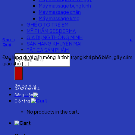
Máy massage bụng kinh
Máy massage chân
Máy massage lưng
GHẾ Ô TÔ TRẺ EM
MỸ PHẨM SESDERMA
GIA DỤNG THÔNG MINH
Đau Lưng Dưới Gần Mông – Nguyên Nhân và Cách Khắc Phục Hiệu
SĂN HÀNG KHUYẾN MẠI
Quả
TẤT CẢ SẢN PHẨM
Search
Đau lưng dưới gần mông là tình trạng khá phổ biến, gây cảm
for:
giác khó [...]
Gọi mua hàng
0352.060.814
Đăng nhập
Giỏ hàng
No products in the cart.