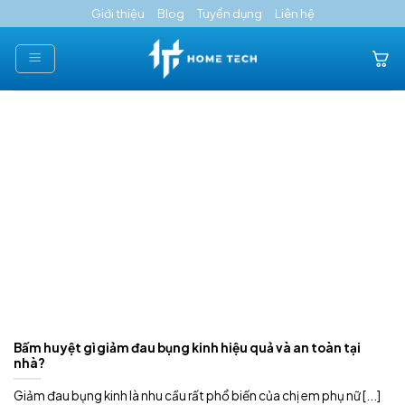
Skip
Giới thiệu
Blog
Tuyển dụng
Liên hệ
to
content
Bấm huyệt gì giảm đau bụng kinh hiệu quả và an toàn tại
nhà?
Giảm đau bụng kinh là nhu cầu rất phổ biến của chị em phụ nữ [...]