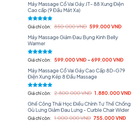
Máy Massage Cổ Vai Gáy JT- 88 Xung Điện
was:
is:
Cao cấp (9 Đầu Mát Xa)
580.000 VNĐ.
499.0
Original
Curren
Rated
5.00
850.000
VNĐ
599.000
VNĐ
Giá chỉ còn:
out of 5
price
price
Máy Massage Giảm Đau Bụng Kinh Belly
was:
is:
Warmer
850.000 VNĐ.
599.00
Rated
5.00
599.000
VNĐ
–
699.000
VNĐ
Giá chỉ còn:
out of 5
Máy Massage Cổ Vai Gáy Cao Cấp 8D-G79
Điện Xung Kép 8 Đầu Massage
Original
Cu
Rated
5.00
2.800.000
VNĐ
1.880.000
VNĐ
Giá chỉ còn:
out of 5
price
pri
Ghế Công Thái Học Điều Chỉnh Tư Thế Chống
was:
is:
Gù Lưng Giảm Đau Lưng - Curble Chair Wider
2.800.000 VNĐ.
1.
Original
Curr
1.000.000
VNĐ
755.000
VNĐ
Giá chỉ còn:
price
price
was:
is:
1.000.000 VNĐ.
755.