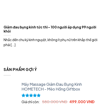
Giảm đau bụng kinh tức thì – 100 người áp dụng 99 người
khỏi
Nhắc đến chu kỳ kinh nguyệt, không ít phụ nữ trên khắp thế giới
phải [...]
SẢN PHẨM GỢI Ý
Máy Massage Giảm Đau Bụng Kinh
HOMETECH - Mèo Hồng Giftbox
Original
Curren
Rated
5.00
580.000
VNĐ
499.000
VNĐ
Giá chỉ còn:
out of 5
price
price