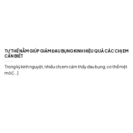
TƯ THẾ NẰM GIÚP GIẢM ĐAU BỤNG KINH HIỆU QUẢ CÁC CHỊ EM
CẦN BIẾT
Trong kỳ kinh nguyệt, nhiều chị em cảm thấy đau bụng, cơ thể mệt
mỏi [...]