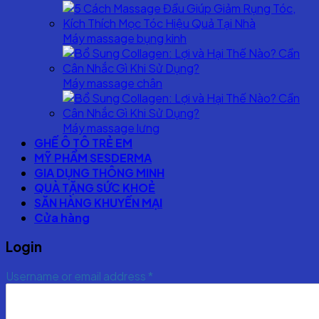
Máy massage bụng kinh
Máy massage chân
Máy massage lưng
GHẾ Ô TÔ TRẺ EM
MỸ PHẨM SESDERMA
GIA DỤNG THÔNG MINH
QUÀ TẶNG SỨC KHOẺ
SĂN HÀNG KHUYẾN MẠI
Cửa hàng
Login
Username or email address
*