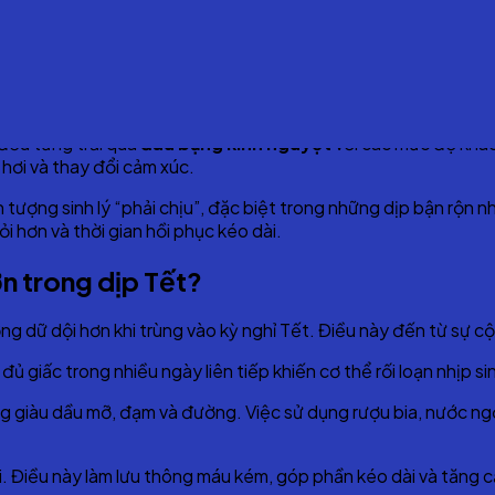
ngày thường? Vì sao cơn đau dễ nặng hơn và đâu là những giải ph
 bản thân tốt hơn.
n nhưng thường bị bỏ qua
 đều từng trải qua
đau bụng kinh nguyệt
với các mức độ khác
hơi và thay đổi cảm xúc.
ện tượng sinh lý “phải chịu”, đặc biệt trong những dịp bận rộ
i hơn và thời gian hồi phục kéo dài.
n trong dịp Tết?
ng dữ dội hơn khi trùng vào kỳ nghỉ Tết. Điều này đến từ sự c
ủ giấc trong nhiều ngày liên tiếp khiến cơ thể rối loạn nhịp s
g giàu dầu mỡ, đạm và đường. Việc sử dụng rượu bia, nước ng
 lại. Điều này làm lưu thông máu kém, góp phần kéo dài và tăng 