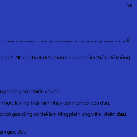
áp giúp cải thiện tình trạng này ngay tại nhà? Bài viết dưới
 nhau. Cơn đau thường xuất hiện ở vùng bụng dưới, có thể
n như Tết. Nhiều chị em lựa chọn chịu đựng âm thầm để không
ộng hưởng của nhiều yếu tố:
inh học, làm hệ thần kinh nhạy cảm hơn với cơn đau.
ọt có gas cũng có thể làm tăng phản ứng viêm, khiến
đau
cảm giác đau.