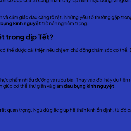
cơn co bóp của tử cung nhằm đẩy lớp niêm mạc bong ra ngoài. Q
h và cảm giác đau càng rõ rệt. Những yếu tố thường gặp trong 
 bụng kinh nguyệt
trở nên nghiêm trọng.
ệt trong dịp Tết?
có thể được cải thiện nếu chị em chủ động chăm sóc cơ thể. D
hực phẩm nhiều đường và rượu bia. Thay vào đó, hãy ưu tiên ra
 giúp cơ thể thư giãn và giảm
đau bụng kinh nguyệt
.
vẫn rất quan trọng. Ngủ đủ giấc giúp hệ thần kinh ổn định, từ đó