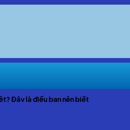
ệt? Đây là điều bạn nên biết
hững khoảnh khắc ý nghĩa bên gia đình. Thế nhưng, với không ít
 Khi kỳ kinh nguyệt trùng đúng dịp Tết, cơn đau không chỉ ản