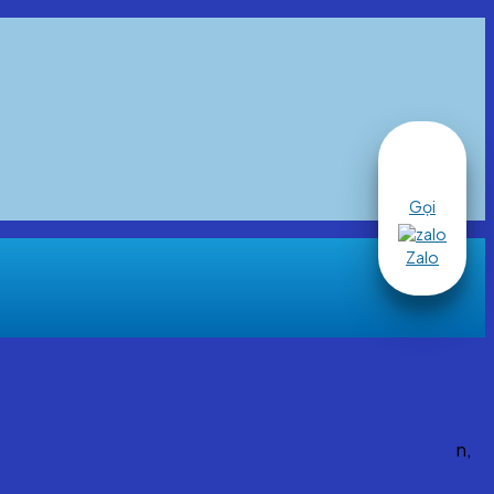
Gọi
Zalo
 phụ nữ, niềm vui ấy lại bị gián đoạn bởi
đau bụng kinh
h hưởng đến thể chất mà còn tác động rõ rệt đến tinh thần,