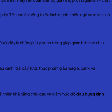
uá trình này liên quan đến sự gia tăng prostaglandin – chất
dịp Tết như ăn uống thiếu lành mạnh, thiếu ngủ và stress có
ưới đây là những lưu ý quan trọng giúp giảm bớt khó chịu
u xanh, trái cây tươi, thực phẩm giàu magie, canxi và
 cải thiện khả năng chịu đau và giảm mức độ
đau bụng kinh