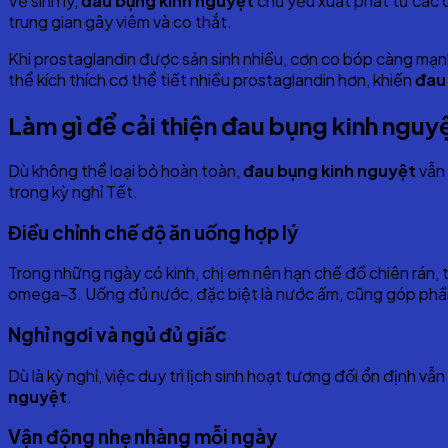
Về sinh lý,
đau bụng kinh nguyệt
chủ yếu xuất phát từ các 
trung gian gây viêm và co thắt.
Khi prostaglandin được sản sinh nhiều, cơn co bóp càng mạn
thể kích thích cơ thể tiết nhiều prostaglandin hơn, khiến
đau
Làm gì để cải thiện đau bụng kinh nguy
Dù không thể loại bỏ hoàn toàn,
đau bụng kinh nguyệt
vẫn 
trong kỳ nghỉ Tết.
Điều chỉnh chế độ ăn uống hợp lý
Trong những ngày có kinh, chị em nên hạn chế đồ chiên rán, t
omega-3. Uống đủ nước, đặc biệt là nước ấm, cũng góp phần
Nghỉ ngơi và ngủ đủ giấc
Dù là kỳ nghỉ, việc duy trì lịch sinh hoạt tương đối ổn định 
nguyệt
.
Vận động nhẹ nhàng mỗi ngày