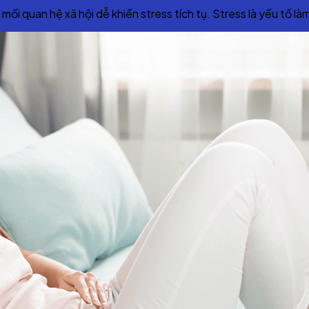
c mối quan hệ xã hội dễ khiến stress tích tụ. Stress là yếu tố 