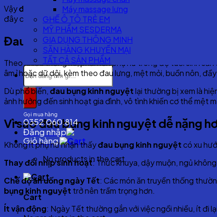
Vậy
đau bụng kinh nguyệt
trong dịp Tết có gì khác so với 
Máy massage lưng
đây của Hometech sẽ giúp bạn hiểu rõ và chủ động chăm sóc
GHẾ Ô TÔ TRẺ EM
MỸ PHẨM SESDERMA
Đau bụng kinh nguyệt – vấn đề phổ biế
GIA DỤNG THÔNG MINH
SĂN HÀNG KHUYẾN MẠI
TẤT CẢ SẢN PHẨM
Theo nhiều thống kê, phần lớn phụ nữ trong độ tuổi sinh sản
Search
âm ỉ hoặc dữ dội, kèm theo đau lưng, mệt mỏi, buồn nôn, đầy 
for:
Dù phổ biến,
đau bụng kinh nguyệt
lại thường bị xem là hi
ảnh hưởng đến sinh hoạt gia đình, vô tình khiến cơ thể mệt mỏ
Gọi mua hàng
Vì sao đau bụng kinh nguyệt dễ nặng hơ
0352.060.814
Đăng nhập
Giỏ hàng
Không ít phụ nữ nhận thấy
đau bụng kinh nguyệt
có xu hướ
No products in the cart.
Thay đổi nhịp sinh hoạt
: Thức khuya, dậy muộn, ngủ không đ
Chế độ ăn uống ngày Tết
: Các món ăn truyền thống thườn
bụng kinh nguyệt
trở nên trầm trọng hơn.
Cart
Ít vận động
: Ngày Tết thường gắn với việc ngồi nhiều, ít đi