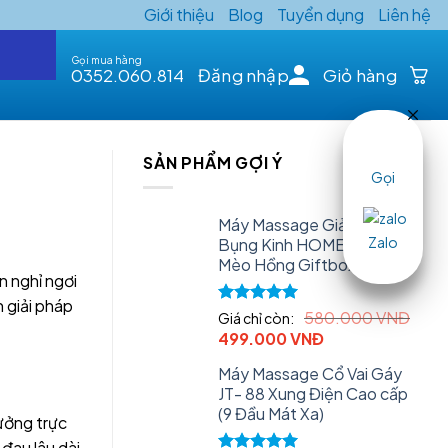
Giới thiệu
Blog
Tuyển dụng
Liên hệ
Gọi mua hàng
0352.060.814
Đăng nhập
Giỏ hàng
SẢN PHẨM GỢI Ý
Gọi
Máy Massage Giảm Đau
Zalo
Bụng Kinh HOMETECH -
Mèo Hồng Giftbox
n nghỉ ngơi
h giải pháp
Rated
5.00
580.000
VNĐ
Giá chỉ còn:
out of 5
Original
Current
499.000
VNĐ
price
price
Máy Massage Cổ Vai Gáy
was:
is:
JT- 88 Xung Điện Cao cấp
580.000 VNĐ.
499.000 VNĐ.
(9 Đầu Mát Xa)
hưởng trực
đau lâu dài