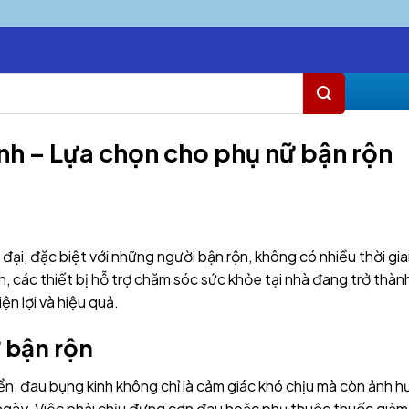
inh – Lựa chọn cho phụ nữ bận rộn
 đại, đặc biệt với những người bận rộn, không có nhiều thời gia
, các thiết bị hỗ trợ chăm sóc sức khỏe tại nhà đang trở thàn
iện lợi và hiệu quả.
 bận rộn
ển, đau bụng kinh không chỉ là cảm giác khó chịu mà còn ảnh 
 ngày. Việc phải chịu đựng cơn đau hoặc phụ thuộc thuốc giảm 