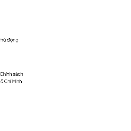
 chủ động
 Chính sách
ồ Chí Minh