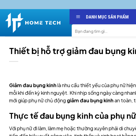
Skip
to
DANH MỤC SẢN PHẨM
content
Search
for:
Thiết bị hỗ trợ giảm đau bụng k
Giảm đau bụng kinh
là nhu cầu thiết yếu của phụ nữ hiện
mỗi khi đến kỳ kinh nguyệt. Khi nhịp sống ngày càng nhanh
mới giúp phụ nữ chủ động
giảm đau bụng kinh
an toàn, t
Thực tế đau bụng kinh của phụ nữ
Với phụ nữ đi làm, làm mẹ hoặc thường xuyên phải di chuy
tiếp đến hiệu suất công việc, tinh thần và sinh hoạt hằng