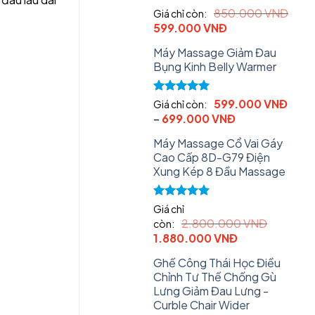
Rated
5.00
850.000
VNĐ
Giá chỉ còn:
out of 5
Original
Current
599.000
VNĐ
price
price
Máy Massage Giảm Đau
was:
is:
Bụng Kinh Belly Warmer
850.000 VNĐ.
599.000 VNĐ.
Rated
5.00
599.000
VNĐ
Giá chỉ còn:
out of 5
–
699.000
VNĐ
Máy Massage Cổ Vai Gáy
Cao Cấp 8D-G79 Điện
Xung Kép 8 Đầu Massage
Rated
5.00
Giá chỉ
out of 5
2.800.000
VNĐ
còn:
Original
Current
1.880.000
VNĐ
price
price
Ghế Công Thái Học Điều
was:
is:
Chỉnh Tư Thế Chống Gù
2.800.000 VNĐ.
1.880.000 VN
Lưng Giảm Đau Lưng -
Curble Chair Wider