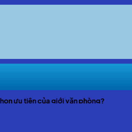
chọn ưu tiên của giới văn phòng?
 đầu của giới văn phòng nhờ những lợi ích vượt trội mà nó man
trước màn hình máy tính và trong tư thế ít vận động, thì việc 
vệ sức khỏe lâu dài.