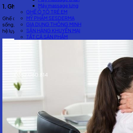
Máy massage lưng
1. Ghế công thái học là gì?
GHẾ Ô TÔ TRẺ EM
MỸ PHẨM SESDERMA
Ghế công thái học (Ergonomic Chair) là loại ghế được thiết k
GIA DỤNG THÔNG MINH
sống, vai, thắt lưng, đồng thời điều chỉnh linh hoạt để phù 
SĂN HÀNG KHUYẾN MẠI
hệ lụy do ngồi sai tư thế trong thời gian dài như đau lưng, th
TẤT CẢ SẢN PHẨM
Search
for:
Gọi mua hàng
0352.060.814
Đăng nhập
Giỏ hàng
No products in the cart.
Cart