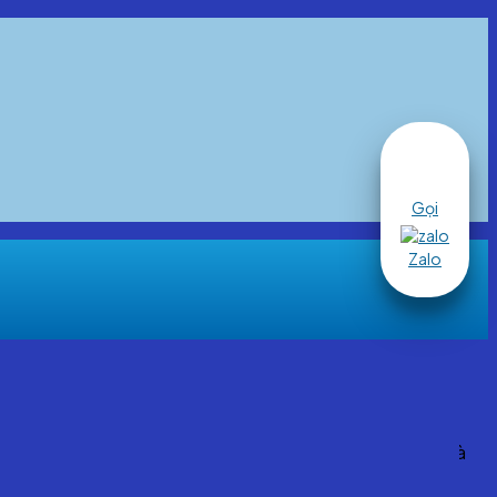
Gọi
Zalo
g lại cho sức khỏe và năng suất làm việc. Trong bối cảnh
đầu tư một chiếc ghế công thái học đúng nghĩa không còn là