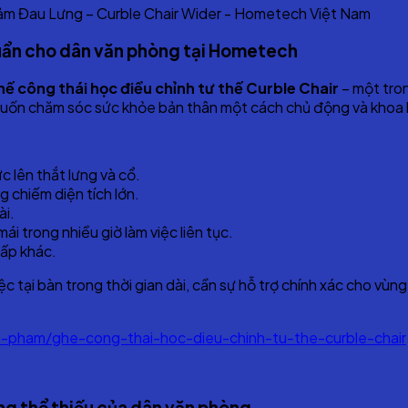
huẩn cho dân văn phòng tại Hometech
hế công thái học điều chỉnh tư thế Curble Chair
– một tron
 muốn chăm sóc sức khỏe bản thân một cách chủ động và khoa
c lên thắt lưng và cổ.
 chiếm diện tích lớn.
ài.
mái trong nhiều giờ làm việc liên tục.
cấp khác.
 tại bàn trong thời gian dài, cần sự hỗ trợ chính xác cho vùng
-pham/ghe-cong-thai-hoc-dieu-chinh-tu-the-curble-chair
ng thể thiếu của dân văn phòng