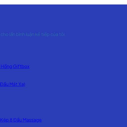
cho lần bình luận kế tiếp của tôi.
 Hồng Giftbox
 Đầu Mát Xa)
.
.
 Kép 8 Đầu Massage