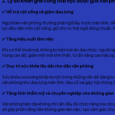
2. Lý do khiến ghế công thái học được giới văn 
✅ Hỗ trợ cột sống và giảm đau lưng
Người làm văn phòng thường phải ngồi lâu trước màn hình, dẫ
lực đều đặn trên cột sống, giữ cho tư thế ngồi đúng chuẩn, h
✅ Tăng hiệu suất làm việc
Khi cơ thể thoải mái, không bị mệt mỏi do đau nhức, người ng
trung cao độ, giảm mệt mỏi tinh thần, từ đó nâng cao hiệu q
✅ Duy trì sức khỏe lâu dài cho dân văn phòng
Sức khỏe cơ xương khớp là một trong những vấn đề đáng lo ng
văn phòng như đau lưng mãn tính, đau cổ vai gáy, hội chứng ố
✅ Tăng tính thẩm mỹ và chuyên nghiệp cho không gian 
Văn phòng hiện đại không chỉ cần đầy đủ chức năng mà còn ph
sẽ góp phần nâng tầm không gian làm việc, tạo cảm giác chu