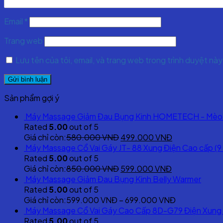
Email
*
Trang web
Lưu tên của tôi, email, và trang web trong trình duyệt này 
Sản phẩm gợi ý
Máy Massage Giảm Đau Bụng Kinh HOMETECH - Mèo
Rated
5.00
out of 5
Original
Current
Giá chỉ còn:
580.000
VNĐ
499.000
VNĐ
price
price
Máy Massage Cổ Vai Gáy JT- 88 Xung Điện Cao cấp (9
was:
is:
Rated
5.00
out of 5
580.000 VNĐ.
Original
Current
499.000 VNĐ
Giá chỉ còn:
850.000
VNĐ
599.000
VNĐ
price
price
Máy Massage Giảm Đau Bụng Kinh Belly Warmer
was:
is:
Rated
5.00
out of 5
850.000 VNĐ.
599.000 VNĐ
Giá chỉ còn:
599.000
VNĐ
–
699.000
VNĐ
Máy Massage Cổ Vai Gáy Cao Cấp 8D-G79 Điện Xung
Rated
5.00
out of 5