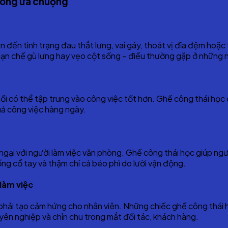
phòng ưa chuộng
n đến tình trạng đau thắt lưng, vai gáy, thoát vị đĩa đệm hoặ
ạn chế gù lưng hay vẹo cột sống – điều thường gặp ở những ngư
ồi có thể tập trung vào công việc tốt hơn. Ghế công thái học c
uả công việc hàng ngày.
ại với người làm việc văn phòng. Ghế công thái học giúp ngườ
ng cổ tay và thậm chí cả béo phì do lười vận động.
làm việc
ải tạo cảm hứng cho nhân viên. Những chiếc ghế công thái học 
yên nghiệp và chỉn chu trong mắt đối tác, khách hàng.