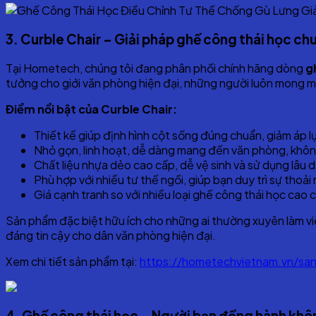
3. Curble Chair – Giải pháp ghế công thái học c
Tại Hometech, chúng tôi đang phân phối chính hãng dòng
g
tưởng cho giới văn phòng hiện đại, những người luôn mong
Điểm nổi bật của Curble Chair:
Thiết kế giúp định hình cột sống đúng chuẩn, giảm áp lự
Nhỏ gọn, linh hoạt, dễ dàng mang đến văn phòng, không
Chất liệu nhựa dẻo cao cấp, dễ vệ sinh và sử dụng lâu d
Phù hợp với nhiều tư thế ngồi, giúp bạn duy trì sự thoải 
Giá cạnh tranh so với nhiều loại ghế công thái học cao 
Sản phẩm đặc biệt hữu ích cho những ai thường xuyên làm việc
đáng tin cậy cho dân văn phòng hiện đại.
Xem chi tiết sản phẩm tại:
https://hometechvietnam.vn/san
4. Ghế công thái học – Người bạn đồng hành khô