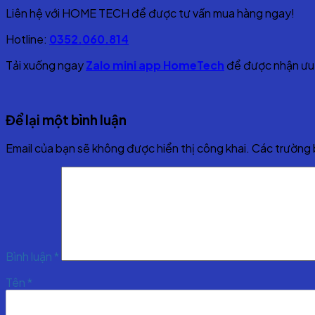
Liên hệ với HOME TECH để được tư vấn mua hàng ngay!
Hotline:
0352.060.814
Tải xuống ngay
Zalo mini app HomeTech
để được nhận ưu 
Để lại một bình luận
Email của bạn sẽ không được hiển thị công khai.
Các trường
Bình luận
*
Tên
*