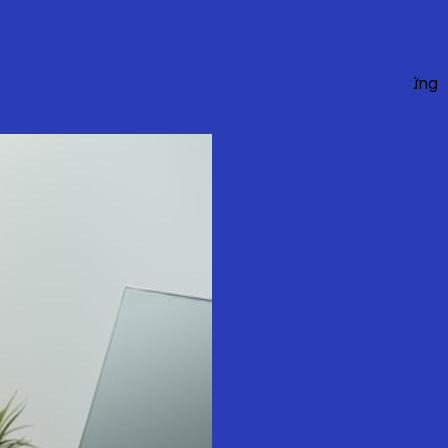
 người. Loại ghế này tích hợp nhiều điểm tựa hỗ trợ đốt
ới dân văn phòng, ghế công thái học giúp hạn chế tối đa những