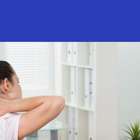
ế đặc biệt nhằm hỗ trợ tối đa cho tư thế ngồi tự nhiên của con
hợp với chiều cao, cân nặng và cách ngồi của từng người. Đối v
oái hóa cột sống, mỏi cổ vai gáy.