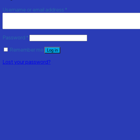
Username or email address
*
Password
*
Remember me
Log in
Lost your password?