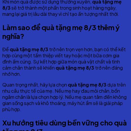
Khi món quà được sử dụng thường xuyên,
quà tặng mẹ
8/3
sẽ trở thành một phần trong sinh hoạt hàng ngày,
mang lại giá trị lâu dài thay vì chỉ tạo ấn tượng nhất thời.
Làm sao để quà tặng mẹ 8/3 thêm ý
nghĩa?
Để
quà tặng mẹ 8/3
trở nên trọn vẹn hơn, bạn có thể kết
hợp cùng một tấm thiệp viết tay hoặc một bữa cơm gia
đình ấm cúng. Sự kết hợp giữa món quà vật chất và tình
cảm chân thành sẽ khiến
quà tặng mẹ 8/3
trở nên đáng
nhớ hơn.
Quan trọng nhất, hãy lựa chọn
quà tặng mẹ 8/3
dựa trên
nhu cầu thực tế của mẹ. Nếu mẹ hay đau mỏi chân, bồn
ngâm chân là lựa chọn hợp lý. Nếu mẹ quan tâm đến không
gian sống sạch và khô thoáng, máy hút ẩm sẽ là giải pháp
phù hợp.
Xu hướng tiêu dùng bền vững cho quà