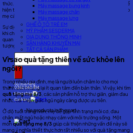
thức. Lựa chọn
quà tặng mẹ 8/3
giờ đây không chỉ để thể
Máy massage bụng kinh
hiện tình cảm mà còn hướng đến giá trị sử dụng lâu dài, giúp
Máy massage chân
mẹ cải thiện chất lượng cuộc sống mỗi ngày.
Máy massage lưng
GHẾ Ô TÔ TRẺ EM
Sự dịch chuyển này phản ánh xu hướng tiêu dùng hiện đại:
MỸ PHẨM SESDERMA
khi chọn
quà tặng mẹ 8/3
, con cái mong muốn trao đi sự
GIA DỤNG THÔNG MINH
quan tâm thiết thực thay vì những món đồ chỉ mang tính
SĂN HÀNG KHUYẾN MẠI
tượng trưng.
TẤT CẢ SẢN PHẨM
Search
Vì sao quà tặng thiên về sức khỏe lên
for:
ngôi?
Trong nhiều gia đình, mẹ là người luôn chăm lo cho mọi
Gọi mua hàng
thành viên nhưng lại ít quan tâm đến bản thân. Vì vậy, khi tìm
0352.060.814
quà tặng mẹ 8/3
, các sản phẩm hỗ trợ thư giãn, giảm đau
Đăng nhập
nhức, cải thiện giấc ngủ ngày càng được ưu tiên.
Giỏ hàng
No products in the cart.
Ở độ tuổi trung niên, mẹ dễ gặp tình trạng mỏi cơ, đau
chân, mất ngủ hoặc nhạy cảm với môi trường sống. Một
món
quà tặng mẹ 8/3
giúp cải thiện những vấn đề này sẽ
mang ý nghĩa thiết thực hơn rất nhiều so với quà tặng mang