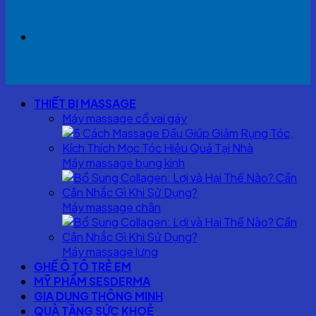
THIẾT BỊ MASSAGE
Máy massage cổ vai gáy
Máy massage bụng kinh
Máy massage chân
Máy massage lưng
GHẾ Ô TÔ TRẺ EM
MỸ PHẨM SESDERMA
GIA DỤNG THÔNG MINH
QUÀ TẶNG SỨC KHOẺ