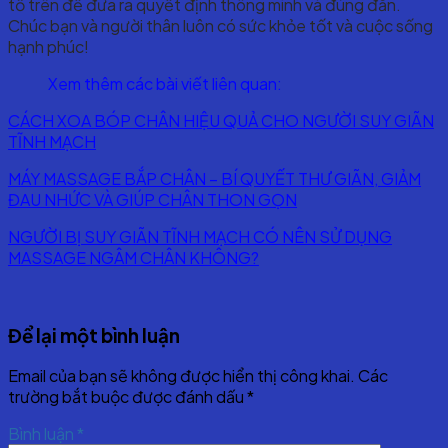
tố trên để đưa ra quyết định thông minh và đúng đắn.
Chúc bạn và người thân luôn có sức khỏe tốt và cuộc sống
hạnh phúc!
Xem thêm các bài viết liên quan:
CÁCH XOA BÓP CHÂN HIỆU QUẢ CHO NGƯỜI SUY GIÃN
TĨNH MẠCH
MÁY MASSAGE BẮP CHÂN – BÍ QUYẾT THƯ GIÃN, GIẢM
ĐAU NHỨC VÀ GIÚP CHÂN THON GỌN
NGƯỜI BỊ SUY GIÃN TĨNH MẠCH CÓ NÊN SỬ DỤNG
MASSAGE NGÂM CHÂN KHÔNG?
Để lại một bình luận
Email của bạn sẽ không được hiển thị công khai.
Các
trường bắt buộc được đánh dấu
*
Bình luận
*