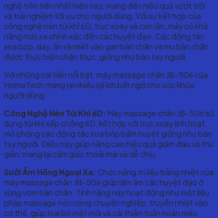
nghệ tiên tiến nhất hiện nay, mang đến hiệu quả vượt trội
và trải nghiệm tối ưu cho người dùng. Với sự kết hợp của
công nghệ nén túi khí 6D, trục xoay và con lăn, máy có khả
năng mát xa chính xác đến các huyệt đạo. Các động tác
xoa bóp, day, ấn và miết vào gan bàn chân và mu bàn chân
được thực hiện chân thực, giống như bàn tay người.
Với những cải tiến nổi bật, máy massage chân JB-506 của
HomeTech mang lại nhiều lợi ích bất ngờ cho sức khỏe
người dùng.
Công Nghệ Nén Túi Khí 6D:
Máy massage chân JB-506 sử
dụng túi khí xếp chồng 6D, kết hợp với trục xoay linh hoạt,
mô phỏng các động tác xoa bóp bấm huyệt giống như bàn
tay người. Điều này giúp nâng cao hiệu quả giảm đau và thư
giãn, mang lại cảm giác thoải mái và dễ chịu.
Sưởi Ấm Hồng Ngoại Xa:
Chức năng trị liệu bằng nhiệt của
máy massage chân JB-506 giúp làm ấm các huyệt đạo ở
vùng vòm bàn chân. Tính năng này hoạt động như một liệu
pháp massage nén nóng chuyên nghiệp, truyền nhiệt vào
cơ thể, giúp loại bỏ mệt mỏi và cải thiện tuần hoàn máu.