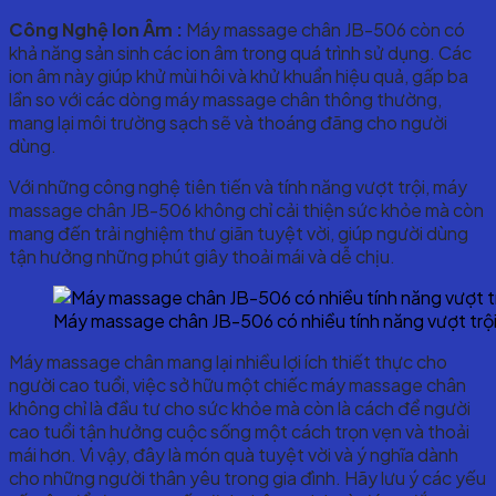
Công Nghệ Ion Âm :
Máy massage chân JB-506 còn có
khả năng sản sinh các ion âm trong quá trình sử dụng. Các
ion âm này giúp khử mùi hôi và khử khuẩn hiệu quả, gấp ba
lần so với các dòng máy massage chân thông thường,
mang lại môi trường sạch sẽ và thoáng đãng cho người
dùng.
Với những công nghệ tiên tiến và tính năng vượt trội, máy
massage chân JB-506 không chỉ cải thiện sức khỏe mà còn
mang đến trải nghiệm thư giãn tuyệt vời, giúp người dùng
tận hưởng những phút giây thoải mái và dễ chịu.
Máy massage chân JB-506 có nhiều tính năng vượt trội 
Máy massage chân mang lại nhiều lợi ích thiết thực cho
người cao tuổi, việc sở hữu một chiếc máy massage chân
không chỉ là đầu tư cho sức khỏe mà còn là cách để người
cao tuổi tận hưởng cuộc sống một cách trọn vẹn và thoải
mái hơn.
Vì vậy, đây là món quà tuyệt vời và ý nghĩa dành
cho những người thân yêu trong gia đình. Hãy lưu ý các yếu