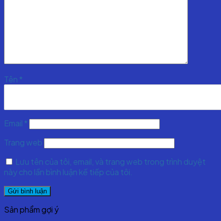
Tên
*
Email
*
Trang web
Lưu tên của tôi, email, và trang web trong trình duyệt
này cho lần bình luận kế tiếp của tôi.
Sản phẩm gợi ý