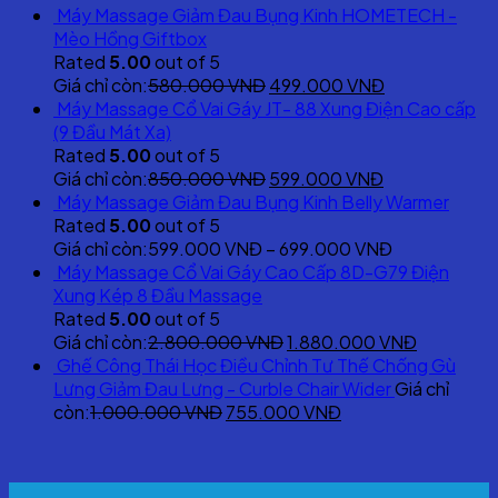
Máy Massage Giảm Đau Bụng Kinh HOMETECH -
Mèo Hồng Giftbox
Rated
5.00
out of 5
Original
Current
Giá chỉ còn:
580.000
VNĐ
499.000
VNĐ
price
price
Máy Massage Cổ Vai Gáy JT- 88 Xung Điện Cao cấp
was:
is:
(9 Đầu Mát Xa)
580.000 VNĐ.
499.000 VNĐ
Rated
5.00
out of 5
Original
Current
Giá chỉ còn:
850.000
VNĐ
599.000
VNĐ
price
price
Máy Massage Giảm Đau Bụng Kinh Belly Warmer
was:
is:
Rated
5.00
out of 5
850.000 VNĐ.
599.000 VNĐ
Giá chỉ còn:
599.000
VNĐ
–
699.000
VNĐ
Máy Massage Cổ Vai Gáy Cao Cấp 8D-G79 Điện
Xung Kép 8 Đầu Massage
Rated
5.00
out of 5
Original
Current
Giá chỉ còn:
2.800.000
VNĐ
1.880.000
VNĐ
price
price
Ghế Công Thái Học Điều Chỉnh Tư Thế Chống Gù
was:
is:
Lưng Giảm Đau Lưng - Curble Chair Wider
Giá chỉ
Original
2.800.000 VNĐ.
Current
1.880.00
còn:
1.000.000
VNĐ
755.000
VNĐ
price
price
was:
is:
1.000.000 VNĐ.
755.000 VNĐ.