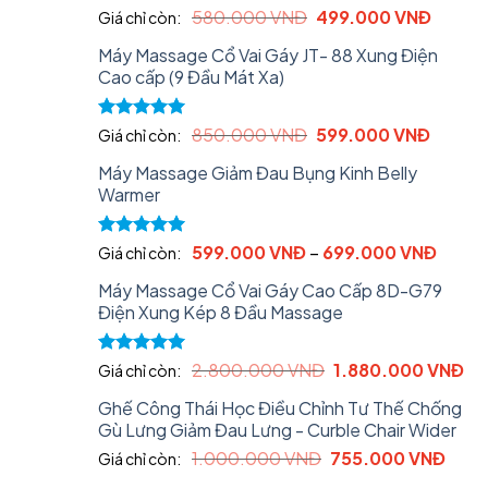
Original
Curren
Rated
5.00
580.000
VNĐ
499.000
VNĐ
Giá chỉ còn:
out of 5
price
price
Máy Massage Cổ Vai Gáy JT- 88 Xung Điện
was:
is:
Cao cấp (9 Đầu Mát Xa)
580.000 VNĐ.
499.0
Original
Curren
Rated
5.00
850.000
VNĐ
599.000
VNĐ
Giá chỉ còn:
out of 5
price
price
Máy Massage Giảm Đau Bụng Kinh Belly
was:
is:
Warmer
850.000 VNĐ.
599.00
Rated
5.00
599.000
VNĐ
–
699.000
VNĐ
Giá chỉ còn:
out of 5
Máy Massage Cổ Vai Gáy Cao Cấp 8D-G79
Điện Xung Kép 8 Đầu Massage
Original
Cu
Rated
5.00
2.800.000
VNĐ
1.880.000
VNĐ
Giá chỉ còn:
out of 5
price
pri
Ghế Công Thái Học Điều Chỉnh Tư Thế Chống
was:
is:
Gù Lưng Giảm Đau Lưng - Curble Chair Wider
2.800.000 VNĐ.
1.
Original
Curr
1.000.000
VNĐ
755.000
VNĐ
Giá chỉ còn:
price
price