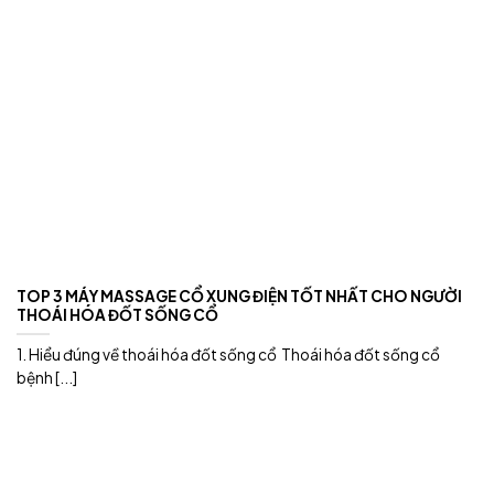
TOP 3 MÁY MASSAGE CỔ XUNG ĐIỆN TỐT NHẤT CHO NGƯỜI
THOÁI HÓA ĐỐT SỐNG CỔ
1. Hiểu đúng về thoái hóa đốt sống cổ Thoái hóa đốt sống cổ
bệnh [...]