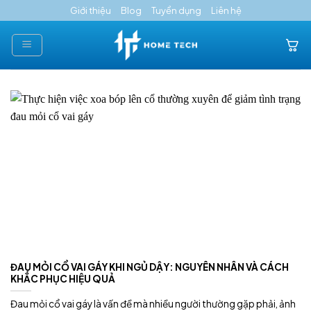
Skip
Giới thiệu
Blog
Tuyển dụng
Liên hệ
to
content
ĐAU MỎI CỔ VAI GÁY KHI NGỦ DẬY: NGUYÊN NHÂN VÀ CÁCH
KHẮC PHỤC HIỆU QUẢ
Đau mỏi cổ vai gáy là vấn đề mà nhiều người thường gặp phải, ảnh