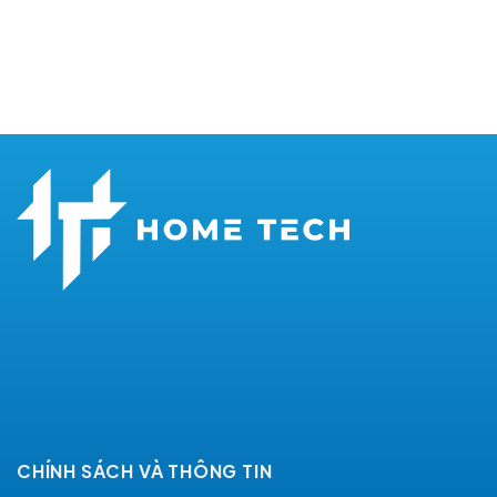
was:
is:
1.000.000 VNĐ.
755.
CHÍNH SÁCH VÀ THÔNG TIN