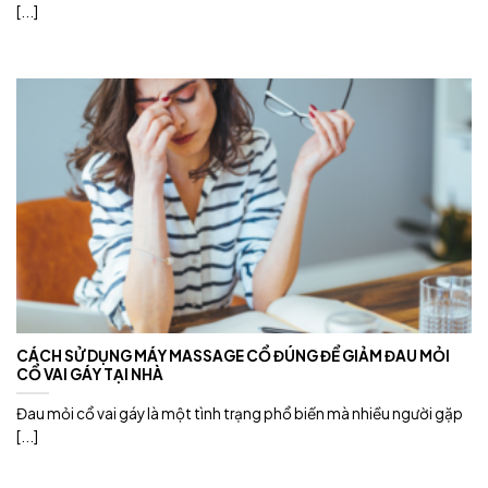
[...]
CÁCH SỬ DỤNG MÁY MASSAGE CỔ ĐÚNG ĐỂ GIẢM ĐAU MỎI
CỔ VAI GÁY TẠI NHÀ
Đau mỏi cổ vai gáy là một tình trạng phổ biến mà nhiều người gặp
[...]