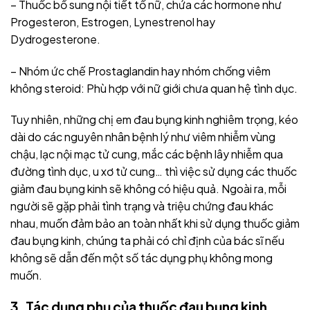
– Thuốc bổ sung nội tiết tố nữ, chứa các hormone như
Progesteron, Estrogen, Lynestrenol hay
Dydrogesterone.
– Nhóm ức chế Prostaglandin hay nhóm chống viêm
không steroid: Phù hợp với nữ giới chưa quan hệ tình dục.
Tuy nhiên, những chị em đau bụng kinh nghiêm trọng, kéo
dài do các nguyên nhân bệnh lý như viêm nhiễm vùng
chậu, lạc nội mạc tử cung, mắc các bệnh lây nhiễm qua
đường tình dục, u xơ tử cung… thì việc sử dụng các thuốc
giảm đau bụng kinh sẽ không có hiệu quả. Ngoài ra, mỗi
người sẽ gặp phải tình trạng và triệu chứng đau khác
nhau, muốn đảm bảo an toàn nhất khi sử dụng thuốc giảm
đau bụng kinh, chúng ta phải có chỉ định của bác sĩ nếu
không sẽ dẫn đến một số tác dụng phụ không mong
muốn.
3. Tác dụng phụ của thuốc đau bụng kinh