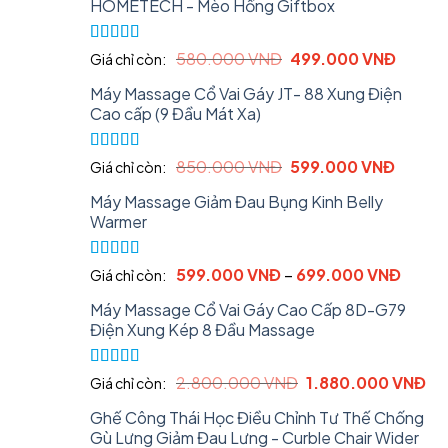
HOMETECH - Mèo Hồng Giftbox
Rated
5.00
Original
Curren
580.000
VNĐ
499.000
VNĐ
Giá chỉ còn:
out of 5
price
price
Máy Massage Cổ Vai Gáy JT- 88 Xung Điện
was:
is:
Cao cấp (9 Đầu Mát Xa)
580.000 VNĐ.
499.0
Rated
5.00
Original
Curren
850.000
VNĐ
599.000
VNĐ
Giá chỉ còn:
out of 5
price
price
Máy Massage Giảm Đau Bụng Kinh Belly
was:
is:
Warmer
850.000 VNĐ.
599.00
Rated
5.00
599.000
VNĐ
–
699.000
VNĐ
Giá chỉ còn:
out of 5
Máy Massage Cổ Vai Gáy Cao Cấp 8D-G79
Điện Xung Kép 8 Đầu Massage
Rated
5.00
Original
Cu
2.800.000
VNĐ
1.880.000
VNĐ
Giá chỉ còn:
out of 5
price
pri
Ghế Công Thái Học Điều Chỉnh Tư Thế Chống
was:
is:
Gù Lưng Giảm Đau Lưng - Curble Chair Wider
2.800.000 VNĐ.
1.