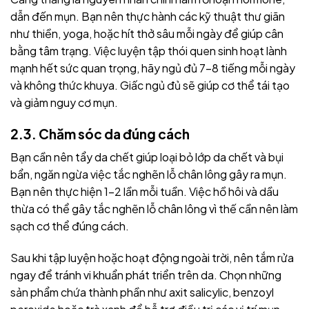
dẫn đến mụn. Bạn nên thực hành các kỹ thuật thư giãn
như thiền, yoga, hoặc hít thở sâu mỗi ngày để giúp cân
bằng tâm trạng. Việc luyện tập thói quen sinh hoạt lành
mạnh hết sức quan trọng, hãy n
gủ đủ 7-8 tiếng mỗi ngày
và không thức khuya. Giấc ngủ đủ sẽ giúp cơ thể tái tạo
và giảm nguy cơ mụn.
2.3. Chăm sóc da đúng cách
Bạn cần nên tẩy da chết giúp loại bỏ lớp da chết và bụi
bẩn, ngăn ngừa việc tắc nghẽn lỗ chân lông gây ra mụn.
Bạn nên thực hiện 1-2 lần mỗi tuần. Việc h
ồ hôi và dầu
thừa có thể gây tắc nghẽn lỗ chân lông vì thế cần nên làm
sạch cơ thể đúng cách.
Sau khi tập luyện hoặc hoạt động ngoài trời, nên tắm rửa
ngay để tránh vi khuẩn phát triển trên da.
Chọn những
sản phẩm chứa thành phần như axit salicylic, benzoyl