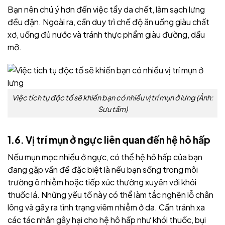
Bạn nên
chú ý hơn đến việc tẩy da chết, làm sạch lưng
đều đặn. Ngoài ra, cần duy trì chế độ ăn uống giàu chất
xơ, uống đủ nước và tránh thực phẩm giàu đường, dầu
mỡ.
Việc tích tụ độc tố sẽ khiến bạn có nhiều vị trí mụn ở lưng (Ảnh:
Sưu tầm)
1.6. Vị trí mụn ở ngực liên quan đến hệ hô hấp
Nếu mụn mọc nhiều ở ngực, có thể hệ hô hấp của bạn
đang gặp vấn đề đặc biệt là nếu bạn sống trong môi
trường ô nhiễm hoặc tiếp xúc thường xuyên với khói
thuốc lá. Những yếu tố này có thể làm tắc nghẽn lỗ chân
lông và gây ra tình trạng viêm nhiễm ở da.
Cần
tránh xa
các tác nhân gây hại cho hệ hô hấp như khói thuốc, bụi