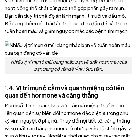
Việc tiêu thụ quá nhiều muối, đồ cay nóng, hoặc thiếu
hoạt động thể chất cũng có thể góp phần gây ra mụn.
Bạn c
ần duy trì chế độ ăn lành mạnh, ít muối và dầu mỡ.
Bổ sung thêm các bài tập thể dục đều đặn để cải thiện
tuần hoàn máu và giảm nguy cơ mắc các bệnh tim mạch.
Nhiều vị trí mụn ở mũi đang nhắc bạn về tuần hoàn máu của
bạn đang có vấn đề (Ảnh: Sưu tầm)
1.4. Vị trí mụn ở cằm và quanh miệng có liên
quan đến hormone và căng thẳng
Mụn xuất hiện quanh khu vực cằm và miệng thường có
liên quan đến sự biến đổi hormone đặc biệt là trong chu
kỳ kinh nguyệt ở phụ nữ. Thay đổi nội tiết tố, căng thẳng
và sự mất cân bằng hormone là những yếu tố chính gây ra
mụn ở khu vực này. Ngoài ra, thói quen chạm tay vào mặt