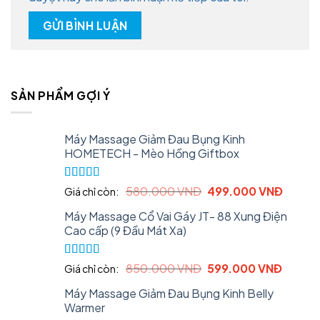
SẢN PHẨM GỢI Ý
Máy Massage Giảm Đau Bụng Kinh
HOMETECH - Mèo Hồng Giftbox
Rated
5.00
Original
Curren
580.000
VNĐ
499.000
VNĐ
Giá chỉ còn:
out of 5
price
price
Máy Massage Cổ Vai Gáy JT- 88 Xung Điện
was:
is:
Cao cấp (9 Đầu Mát Xa)
580.000 VNĐ.
499.0
Rated
5.00
Original
Curren
850.000
VNĐ
599.000
VNĐ
Giá chỉ còn:
out of 5
price
price
Máy Massage Giảm Đau Bụng Kinh Belly
was:
is:
Warmer
850.000 VNĐ.
599.00