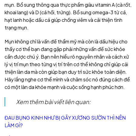
mụn. Bổ sung thông qua thực phẩm giàu vitamin A (cà rốt,
khoai lang) và D (cá hồi, trứng).
Bổ sung omega-3 từ cá,
hạt lanh hoặc dầu cá giúp chống viêm và cải thiện tình
trạng mụn.
Mụn không chỉ là vấn đề thẩm mỹ mà còn là dấu hiệu cho
thấy cơ thể bạn đang gặp phải những vấn đề sức khỏe
cần được chú ý. Bạn nên hiểu rõ nguyên nhân và cách xử
lý vị trí mụn theo từng vị trí trên cơ thể không chỉ giúp cải
thiện làn da mà còn giúp bạn duy trì sức khỏe toàn diện.
Hãy lắng nghe cơ thể mình và chăm sóc nó đúng cách để
có một làn da khỏe mạnh và cuộc sống hạnh phúc hơn.
Xem thêm bài viết liên quan:
ĐAU BỤNG KINH NHƯ BỊ GÃY XƯƠNG SƯỜN THÌ NÊN
LÀM GÌ?