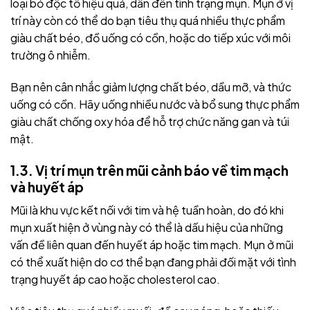
loại bỏ độc tố hiệu quả, dẫn đến tình trạng mụn. Mụn ở vị
trí này còn có thể do bạn tiêu thụ quá nhiều thực phẩm
giàu chất béo, đồ uống có cồn, hoặc do tiếp xúc với môi
trường ô nhiễm.
Bạn nên cân nhắc g
iảm lượng chất béo, dầu mỡ, và thức
uống có cồn. Hãy uống nhiều nước và bổ sung thực phẩm
giàu chất chống oxy hóa để hỗ trợ chức năng gan và túi
mật.
1.3. Vị trí mụn trên mũi cảnh báo về tim mạch
và huyết áp
Mũi là khu vực kết nối với tim và hệ tuần hoàn, do đó khi
mụn xuất hiện ở vùng này có thể là dấu hiệu của những
vấn đề liên quan đến huyết áp hoặc tim mạch. Mụn ở mũi
có thể xuất hiện do cơ thể bạn đang phải đối mặt với tình
trạng huyết áp cao hoặc cholesterol cao.