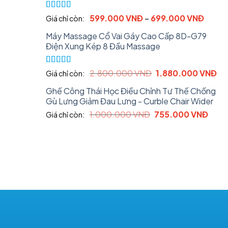
Rated
5.00
599.000
VNĐ
–
699.000
VNĐ
Giá chỉ còn:
out of 5
Máy Massage Cổ Vai Gáy Cao Cấp 8D-G79
Điện Xung Kép 8 Đầu Massage
Rated
5.00
Original
Cu
2.800.000
VNĐ
1.880.000
VNĐ
Giá chỉ còn:
out of 5
price
pri
Ghế Công Thái Học Điều Chỉnh Tư Thế Chống
was:
is:
Gù Lưng Giảm Đau Lưng - Curble Chair Wider
2.800.000 VNĐ.
1.
Original
Curr
1.000.000
VNĐ
755.000
VNĐ
Giá chỉ còn:
price
price
was:
is:
1.000.000 VNĐ.
755.