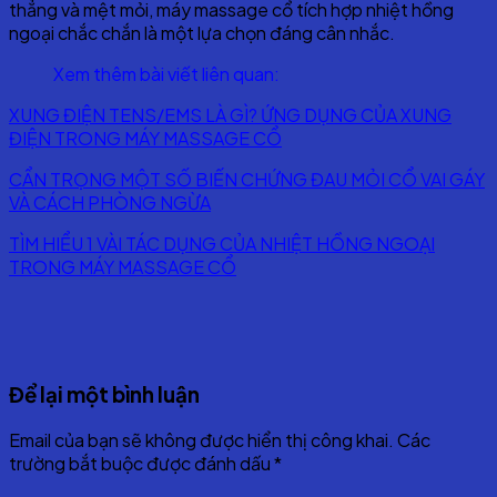
thẳng và mệt mỏi, máy massage cổ tích hợp nhiệt hồng
ngoại chắc chắn là một lựa chọn đáng cân nhắc.
Xem thêm bài viết liên quan:
XUNG ĐIỆN TENS/EMS LÀ GÌ? ỨNG DỤNG CỦA XUNG
ĐIỆN TRONG MÁY MASSAGE CỔ
CẨN TRỌNG MỘT SỐ BIẾN CHỨNG ĐAU MỎI CỔ VAI GÁY
VÀ CÁCH PHÒNG NGỪA
TÌM HIỂU 1 VÀI TÁC DỤNG CỦA NHIỆT HỒNG NGOẠI
TRONG MÁY MASSAGE CỔ
Để lại một bình luận
Email của bạn sẽ không được hiển thị công khai.
Các
trường bắt buộc được đánh dấu
*