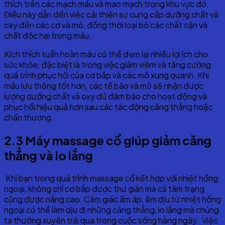
thích trên các mạch máu và mao mạch trong khu vực đó.
Điều này dẫn đến việc cải thiện sự cung cấp dưỡng chất và
oxy đến các cơ và mô, đồng thời loại bỏ các chất cặn và
chất độc hại trong máu.
Kích thích tuần hoàn máu có thể đem lại nhiều lợi ích cho
sức khỏe, đặc biệt là trong việc giảm viêm và tăng cường
quá trình phục hồi của cơ bắp và các mô xung quanh. Khi
máu lưu thông tốt hơn, các tế bào và mô sẽ nhận được
lượng dưỡng chất và oxy đủ đảm bảo cho hoạt động và
phục hồi hiệu quả hơn sau các tác động căng thẳng hoặc
chấn thương.
2.3
Máy massage cổ giúp g
iảm căng
thẳng và lo lắng
Khi bạn trong quá trình massage cổ kết hợp với nhiệt hồng
ngoại, không chỉ cơ bắp được thư giãn mà cả tâm trạng
cũng được nâng cao. Cảm giác ấm áp, êm dịu từ nhiệt hồng
ngoại có thể làm dịu đi những căng thẳng, lo lắng mà chúng
ta thường xuyên trải qua trong cuộc sống hàng ngày. Việc