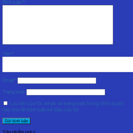
Bình luận
*
Tên
*
Email
*
Trang web
Lưu tên của tôi, email, và trang web trong trình duyệt
này cho lần bình luận kế tiếp của tôi.
Sản phẩm gợi ý