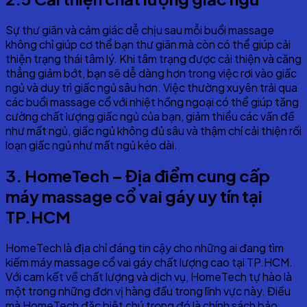
Sự thư giãn và cảm giác dễ chịu sau mỗi buổi massage
không chỉ giúp cơ thể bạn thư giãn mà còn có thể giúp cải
thiện trạng thái tâm lý. Khi tâm trạng được cải thiện và căng
thẳng giảm bớt, bạn sẽ dễ dàng hơn trong việc rơi vào giấc
ngủ và duy trì giấc ngủ sâu hơn. Việc thường xuyên trải qua
các buổi massage cổ với nhiệt hồng ngoại có thể giúp tăng
cường chất lượng giấc ngủ của bạn, giảm thiểu các vấn đề
như mất ngủ, giấc ngủ không đủ sâu và thậm chí cải thiện rối
loạn giấc ngủ như mất ngủ kéo dài.
3. HomeTech – Địa điểm cung cấp
máy massage cổ vai gáy uy tín tại
TP.HCM
HomeTech là địa chỉ đáng tin cậy cho những ai đang tìm
kiếm máy massage cổ vai gáy chất lượng cao tại TP.HCM.
Với cam kết về chất lượng và dịch vụ, HomeTech tự hào là
một trong những đơn vị hàng đầu trong lĩnh vực này. Điều
mà HomeTech đặc biệt chú trọng đó là chính sách bảo