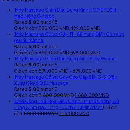
Máy Massage Giảm Đau Bụng Kinh HOMETECH -
Mèo Hồng Giftbox
Rated
5.00
out of 5
Original
Current
Giá chỉ còn:
580.000
VNĐ
499.000
VNĐ
price
price
Máy Massage Cổ Vai Gáy JT- 88 Xung Điện Cao cấp
was:
is:
(9 Đầu Mát Xa)
580.000 VNĐ.
499.000 VNĐ
Rated
5.00
out of 5
Original
Current
Giá chỉ còn:
850.000
VNĐ
599.000
VNĐ
price
price
Máy Massage Giảm Đau Bụng Kinh Belly Warmer
was:
is:
Rated
5.00
out of 5
850.000 VNĐ.
599.000 VNĐ
Giá chỉ còn:
599.000
VNĐ
–
699.000
VNĐ
Máy Massage Cổ Vai Gáy Cao Cấp 8D-G79 Điện
Xung Kép 8 Đầu Massage
Rated
5.00
out of 5
Original
Current
Giá chỉ còn:
2.800.000
VNĐ
1.880.000
VNĐ
price
price
Ghế Công Thái Học Điều Chỉnh Tư Thế Chống Gù
was:
is:
Lưng Giảm Đau Lưng - Curble Chair Wider
Giá chỉ
Original
2.800.000 VNĐ.
Current
1.880.00
còn:
1.000.000
VNĐ
755.000
VNĐ
price
price
was:
is: