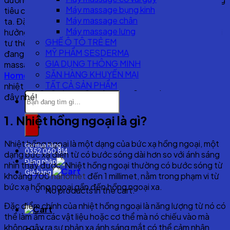
Máy massage bụng kinh
tiêu cực đến sức khỏe và chất lượng cuộc sống của chúng
Máy massage chân
ta. Đặc biệt, vùng cổ và vai là những khu vực dễ bị ảnh
Máy massage lưng
hưởng nhất do áp lực công việc, thói quen ngồi làm việc sai
GHẾ Ô TÔ TRẺ EM
tư thế và lối sống ít vận động. Một trong những giải pháp
MỸ PHẨM SESDERMA
đang được ưa chuộng hiện nay chính là sử dụng máy
GIA DỤNG THÔNG MINH
massage cổ tích hợp nhiệt hồng ngoại. Hãy cùng
SĂN HÀNG KHUYẾN MẠI
HomeTech
khám phá 5 tác dụng đáng ngạc nhiên của
TẤT CẢ SẢN PHẨM
nhiệt hồng ngoại trong máy massage cổ qua bài viết dưới
Search
đây nhé!
for:
1. Nhiệt hồng ngoại là gì?
Nhiệt hồng ngoại là một dạng của bức xạ hồng ngoại, một
Gọi mua hàng
0352.060.814
dạng bức xạ điện từ có bước sóng dài hơn so với ánh sáng
Đăng nhập
nhìn thấy được. Nhiệt hồng ngoại thường có bước sóng từ
Giỏ hàng
khoảng 700
nanomet
đến 1 millimet, nằm trong phạm vi từ
bức xạ hồng ngoại gần đến hồng ngoại xa.
No products in the cart.
Đặc điểm chính của nhiệt hồng ngoại là năng lượng từ nó có
thể làm ấm các vật liệu hoặc cơ thể mà nó chiếu vào mà
không gây ra sự phản xạ ánh sáng mắt có thể cảm nhận