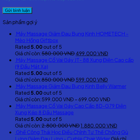
Sản phẩm gợi ý
Máy Massage Giảm Đau Bụng Kinh HOMETECH -
Mèo Hồng Giftbox
Rated
5.00
out of 5
Original
Current
Giá chỉ còn:
580.000
VNĐ
499.000
VNĐ
price
price
Máy Massage Cổ Vai Gáy JT- 88 Xung Điện Cao cấp
was:
is:
(9 Đầu Mát Xa)
580.000 VNĐ.
499.000 VNĐ
Rated
5.00
out of 5
Original
Current
Giá chỉ còn:
850.000
VNĐ
599.000
VNĐ
price
price
Máy Massage Giảm Đau Bụng Kinh Belly Warmer
was:
is:
Rated
5.00
out of 5
850.000 VNĐ.
599.000 VNĐ
Giá chỉ còn:
599.000
VNĐ
–
699.000
VNĐ
Máy Massage Cổ Vai Gáy Cao Cấp 8D-G79 Điện
Xung Kép 8 Đầu Massage
Rated
5.00
out of 5
Original
Current
Giá chỉ còn:
2.800.000
VNĐ
1.880.000
VNĐ
price
price
Ghế Công Thái Học Điều Chỉnh Tư Thế Chống Gù
was:
is:
Lưng Giảm Đau Lưng - Curble Chair Wider
Giá chỉ