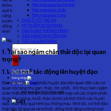
Máy massage bụng kinh
không chỉ giúp thư giãn sau một ngày dài, mà còn hỗ trợ
Máy massage chân
quá trình thanh lọc cơ thể, cải thiện tuần hoàn máu, giảm
Máy massage lưng
căng thẳng và phòng ngừa nhiều bệnh lý liên quan đến
GHẾ Ô TÔ TRẺ EM
xương khớp, tim mạch và giấc ngủ. Hãy để
HomeTech
MỸ PHẨM SESDERMA
đồng hành cùng bạn trong việc bảo vệ sức khỏe đôi chân
GIA DỤNG THÔNG MINH
nhé!
SĂN HÀNG KHUYẾN MẠI
TẤT CẢ SẢN PHẨM
Search
1. Tại sao ngâm chân thải độc lại quan
for:
trọng?
1
.1. Cơ chế tác động lên huyệt đạo
Gọi mua hàng
0352.060.814
Đăng nhập
Bàn chân tập trung nhiều huyệt đạo liên quan đến các cơ
Giỏ hàng
quan nội tạng như gan, thận, tim, phổi… Khi thực hiện ngâm
No products in the cart.
chân thải độc, hơi ấm của nước kết hợp với các thành phần
dược liệu (gừng, muối, thảo dược) sẽ kích thích các huyệt
đạo, thúc đẩy quá trình lưu thông máu. Nhờ đó, cơ thể đào
thải độc tố qua da và mồ hôi, đồng thời tăng cường hoạt