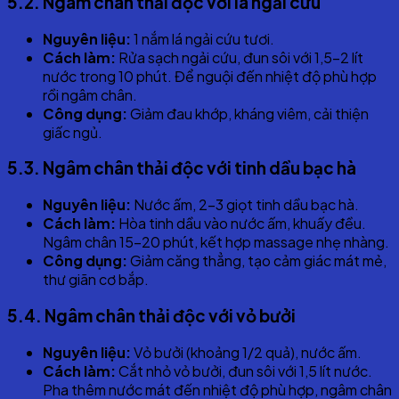
5
.2. Ngâm chân thải độc với lá ngải cứu
Nguyên liệu:
1 nắm lá ngải cứu tươi.
Cách làm:
Rửa sạch ngải cứu, đun sôi với 1,5-2 lít
nước trong 10 phút. Để nguội đến nhiệt độ phù hợp
rồi ngâm chân.
Công dụng:
Giảm đau khớp, kháng viêm, cải thiện
giấc ngủ.
5
.3. Ngâm chân thải độc với tinh dầu bạc hà
Nguyên liệu:
Nước ấm, 2-3 giọt tinh dầu bạc hà.
Cách làm:
Hòa tinh dầu vào nước ấm, khuấy đều.
Ngâm chân 15-20 phút, kết hợp massage nhẹ nhàng.
Công dụng:
Giảm căng thẳng, tạo cảm giác mát mẻ,
thư giãn cơ bắp.
5
.4. Ngâm chân thải độc với vỏ bưởi
Nguyên liệu:
Vỏ bưởi (khoảng 1/2 quả), nước ấm.
Cách làm:
Cắt nhỏ vỏ bưởi, đun sôi với 1,5 lít nước.
Pha thêm nước mát đến nhiệt độ phù hợp, ngâm chân