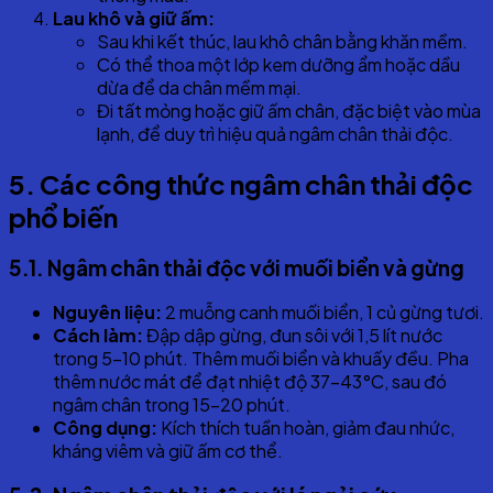
Lau khô và giữ ấm:
Sau khi kết thúc, lau khô chân bằng khăn mềm.
Có thể thoa một lớp kem dưỡng ẩm hoặc dầu
dừa để da chân mềm mại.
Đi tất mỏng hoặc giữ ấm chân, đặc biệt vào mùa
lạnh, để duy trì hiệu quả ngâm chân thải độc.
5
. Các công thức ngâm chân thải độc
phổ biến
5
.1. Ngâm chân thải độc với muối biển và gừng
Nguyên liệu:
2 muỗng canh muối biển, 1 củ gừng tươi.
Cách làm:
Đập dập gừng, đun sôi với 1,5 lít nước
trong 5-10 phút. Thêm muối biển và khuấy đều. Pha
thêm nước mát để đạt nhiệt độ 37-43°C, sau đó
ngâm chân trong 15-20 phút.
Công dụng:
Kích thích tuần hoàn, giảm đau nhức,
kháng viêm và giữ ấm cơ thể.