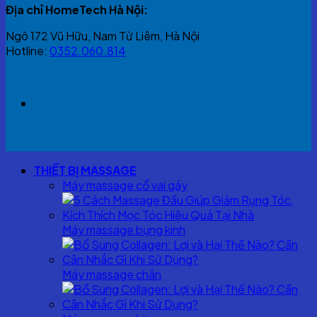
Địa chỉ HomeTech Hà Nội:
Ngõ 172 Vũ Hữu, Nam Từ Liêm, Hà Nội
Hotline:
0352.060.814
THIẾT BỊ MASSAGE
Máy massage cổ vai gáy
Máy massage bụng kinh
Máy massage chân