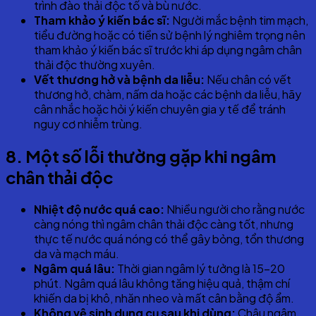
trình đào thải độc tố và bù nước.
Tham khảo ý kiến bác sĩ:
Người mắc bệnh tim mạch,
tiểu đường hoặc có tiền sử bệnh lý nghiêm trọng nên
tham khảo ý kiến bác sĩ trước khi áp dụng ngâm chân
thải độc thường xuyên.
Vết thương hở và bệnh da liễu:
Nếu chân có vết
thương hở, chàm, nấm da hoặc các bệnh da liễu, hãy
cân nhắc hoặc hỏi ý kiến chuyên gia y tế để tránh
nguy cơ nhiễm trùng.
8
. Một số lỗi thường gặp khi ngâm
chân thải độc
Nhiệt độ nước quá cao:
Nhiều người cho rằng nước
càng nóng thì ngâm chân thải độc càng tốt, nhưng
thực tế nước quá nóng có thể gây bỏng, tổn thương
da và mạch máu.
Ngâm quá lâu:
Thời gian ngâm lý tưởng là 15-20
phút. Ngâm quá lâu không tăng hiệu quả, thậm chí
khiến da bị khô, nhăn nheo và mất cân bằng độ ẩm.
Không vệ sinh dụng cụ sau khi dùng:
Chậu ngâm