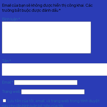
Email của bạn sẽ không được hiển thị công khai.
Các
trường bắt buộc được đánh dấu
*
Bình luận
*
Tên
*
Email
*
Trang web
Lưu tên của tôi, email, và trang web trong trình duyệt
này cho lần bình luận kế tiếp của tôi.