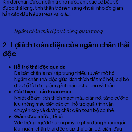
Khi đôi chân được ngâm trong nước ấm, các cơ bắp sẽ
được thả lỏng, tinh thần trở nên sảng khoái, nhờ đó giảm
hẳn các dấu hiệu stress và lo âu.
Ngâm chân thải độc vô cùng quan trọng
2
. Lợi ích toàn diện của ngâm chân thải
độc
Hỗ trợ thải độc qua da
Da bàn chân là nơi tập trung nhiều tuyến mồ hôi.
Ngâm chân thải độc giúp kích thích tiết mồ hôi, loại bỏ
độc tố tích tụ, giảm gánh nặng cho gan và thận.
Cải thiện tuần hoàn máu
Nhiệt độ ấm kích thích mạch máu giãn nở, tăng cường
lưu thông máu đến các chi, hỗ trợ quá trình vận
chuyển oxy và dưỡng chất đến toàn bộ cơ thể.
Giảm đau nhức, tê bì
Với những người thường xuyên phải đứng hoặc ngồi
lâu, ngâm chân thải độc giúp thư giãn cơ, giảm đau