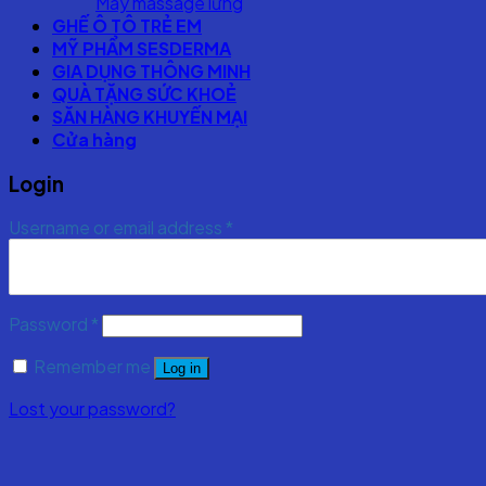
Máy massage lưng
GHẾ Ô TÔ TRẺ EM
MỸ PHẨM SESDERMA
GIA DỤNG THÔNG MINH
QUÀ TẶNG SỨC KHOẺ
SĂN HÀNG KHUYẾN MẠI
Cửa hàng
Login
Username or email address
*
Password
*
Remember me
Log in
Lost your password?