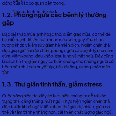
Cart
động của các cơ quan bên trong.
No products in the cart.
1
.2. Phòng ngừa các bệnh lý thường
gặp
Đặc biệt vào mùa lạnh hoặc thời điểm giao mùa, cơ thể dễ
bị nhiễm lạnh, khiến tuần hoàn máu kém, gây đau nhức
xương khớp và làm suy giảm hệ miễn dịch. Ngâm chân thải
độc giúp giữ ấm đôi chân, phòng ngừa các bệnh lý như cảm
cúm, viêm xoang, đau khớp, đau lưng và mất ngủ. Đây cũng
là cách hỗ trợ giảm nguy cơ biến chứng cho những người có
bệnh nền như cao huyết áp, tiểu đường, xương khớp mãn
tính.
1
.3. Thư giãn tinh thần, giảm stress
Cuộc sống hiện đại đầy áp lực khiến chúng ta dễ rơi vào
trạng thái căng thẳng, mất ngủ. Thực hiện ngâm chân thải
độc trước khi đi ngủ là liệu pháp thư giãn tự nhiên, giúp cơ
thể và tâm trí nhẹ nhàng hơn, cải thiện chất lượng giấc ngủ.